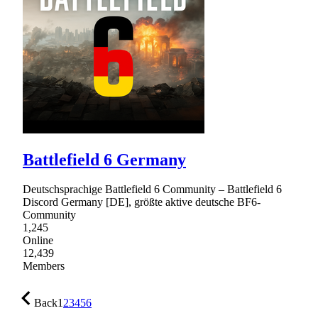
Battlefield 6 Germany
Deutschsprachige Battlefield 6 Community – Battlefield 6
Discord Germany [DE], größte aktive deutsche BF6-
Community
1,245
Online
12,439
Members
Back
1
2
3
4
5
6
…