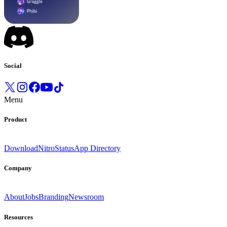
Social
Menu
Product
Download
Nitro
Status
App Directory
Company
About
Jobs
Branding
Newsroom
Resources