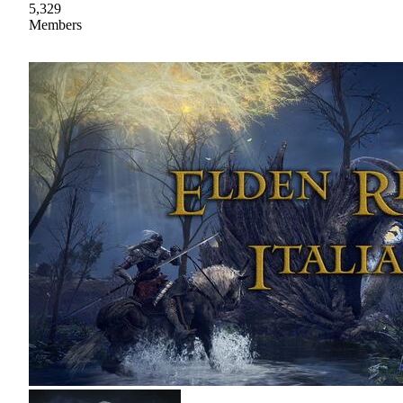
5,329
Members