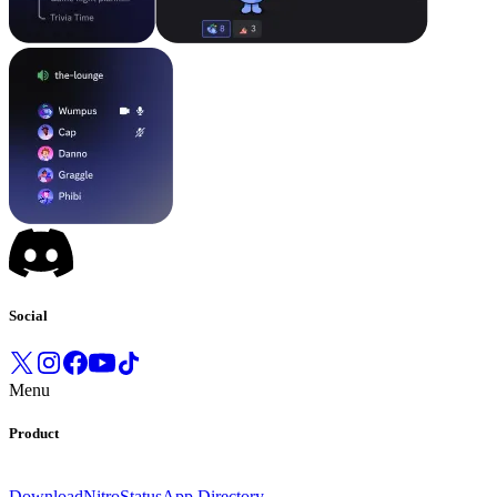
Social
Menu
Product
Download
Nitro
Status
App Directory