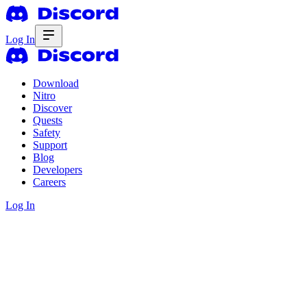
Log In
Download
Nitro
Discover
Quests
Safety
Support
Blog
Developers
Careers
Log In