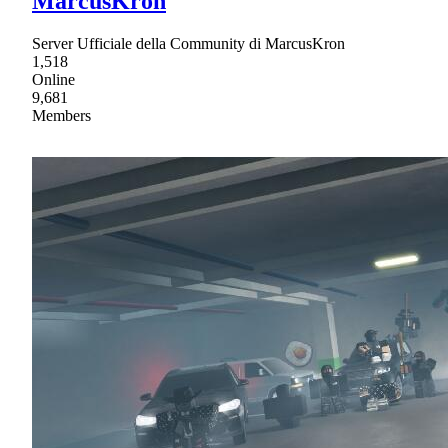
MarcusKron
Server Ufficiale della Community di MarcusKron
1,518
Online
9,681
Members