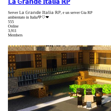
𝕃𝕒 𝔾𝕣𝕒𝕟𝕕𝕖 𝕀𝕥𝕒𝕝𝕚𝕒 ℝℙ
Server 𝕃𝕒 𝔾𝕣𝕒𝕟𝕕𝕖 𝕀𝕥𝕒𝕝𝕚𝕒 ℝℙ, e un server Gta RP
ambientato in Italia💚🤍❤
555
Online
3,911
Members