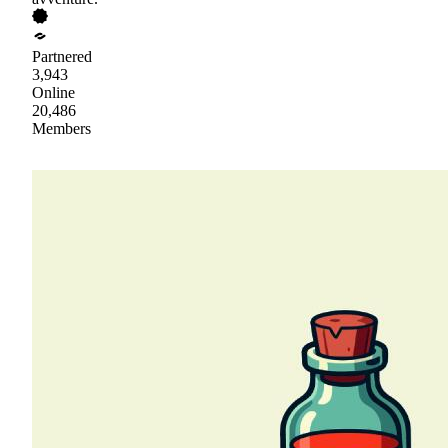
Partnered
3,943
Online
20,486
Members