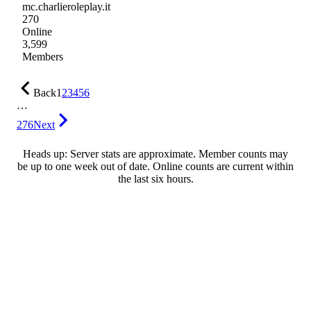
mc.charlieroleplay.it
270
Online
3,599
Members
Back
1
2
3
4
5
6
…
276
Next
Heads up: Server stats are approximate. Member counts may
be up to one week out of date. Online counts are current within
the last six hours.