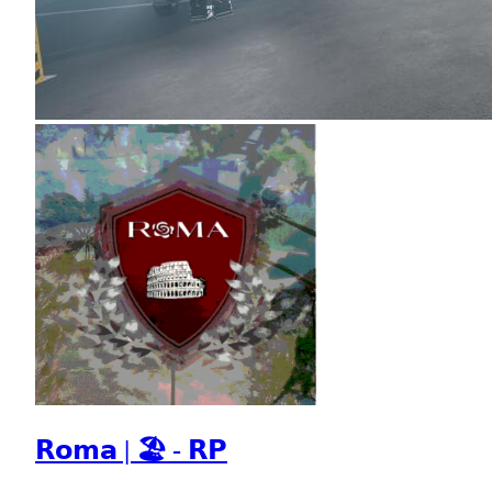
𝗥𝗼𝗺𝗮 | 🏖 - 𝗥𝗣