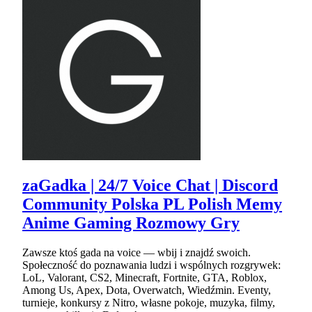
zaGadka | 24/7 Voice Chat | Discord
Community Polska PL Polish Memy
Anime Gaming Rozmowy Gry
Zawsze ktoś gada na voice — wbij i znajdź swoich.
Społeczność do poznawania ludzi i wspólnych rozgrywek:
LoL, Valorant, CS2, Minecraft, Fortnite, GTA, Roblox,
Among Us, Apex, Dota, Overwatch, Wiedźmin. Eventy,
turnieje, konkursy z Nitro, własne pokoje, muzyka, filmy,