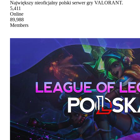
Największy nieoficjalny polski serwer gry VALORANT.
5,411
Online
89,988
Members