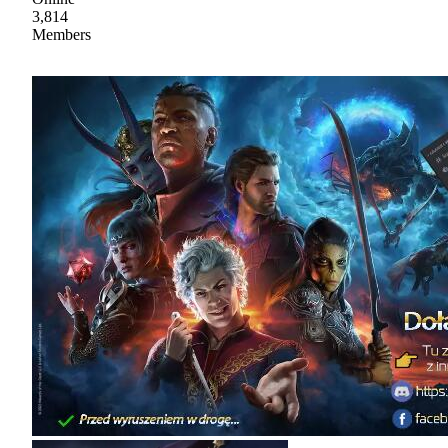
3,814
Members