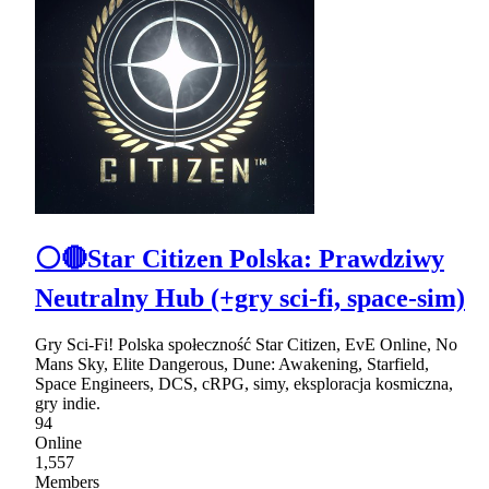
⚪🔴Star Citizen Polska: Prawdziwy
Neutralny Hub (+gry sci-fi, space-sim)
Gry Sci-Fi! Polska społeczność Star Citizen, EvE Online, No
Mans Sky, Elite Dangerous, Dune: Awakening, Starfield,
Space Engineers, DCS, cRPG, simy, eksploracja kosmiczna,
gry indie.
94
Online
1,557
Members