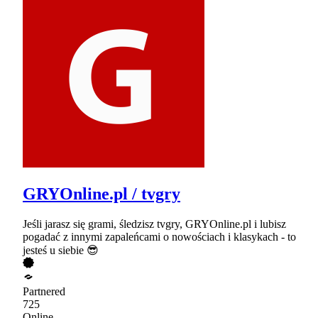
GRYOnline.pl / tvgry
Jeśli jarasz się grami, śledzisz tvgry, GRYOnline.pl i lubisz
pogadać z innymi zapaleńcami o nowościach i klasykach - to
jesteś u siebie 😎
Partnered
725
Online