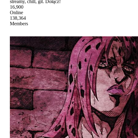
streamy, chill, git. Dołącz!
16,900
Online
138,364
Members