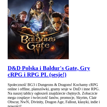
D&D Polska i Baldur's Gate, Gry
cRPG i RPG PL (sesje!)
Społeczność BG3 i Dungeons & Dragons! Kochamy cRPG
online i offline, planszówki, gramy sesje w DnD i inne RPG.
Na naszej tablicy ogłoszeń znajdziecie chętnych. Zobaczcie
mega cosplaye i twórczość fanów, promocje, Skyrim, Clair
Obscur, NwN, Divinity, Dragon Age, Fallout, klasyki, indie i
nowości!