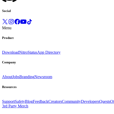
Social
Menu
Product
Download
Nitro
Status
App Directory
Company
About
Jobs
Branding
Newsroom
Resources
Support
Safety
Blog
Feedback
Creators
Community
Developers
Quests
Of
3rd Party Merch