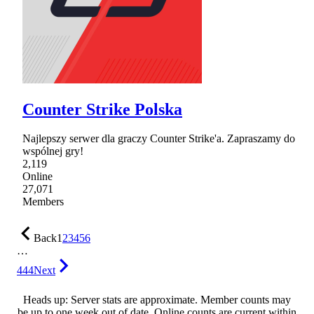
Counter Strike Polska
Najlepszy serwer dla graczy Counter Strike'a. Zapraszamy do
wspólnej gry!
2,119
Online
27,071
Members
Back
1
2
3
4
5
6
…
444
Next
Heads up: Server stats are approximate. Member counts may
be up to one week out of date. Online counts are current within