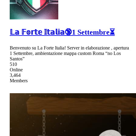
𝕃𝕒 𝔽𝕠𝕣𝕥𝕖 𝕀𝕥𝕒𝕝𝕚𝕒🔞1 Settembre⏳
Benvenuto su La Forte Italia! Server in elaborazione , apertura
1 Settembre, ambientazione mappa custom Roma “no Los
Santos”
510
Online
3,464
Members