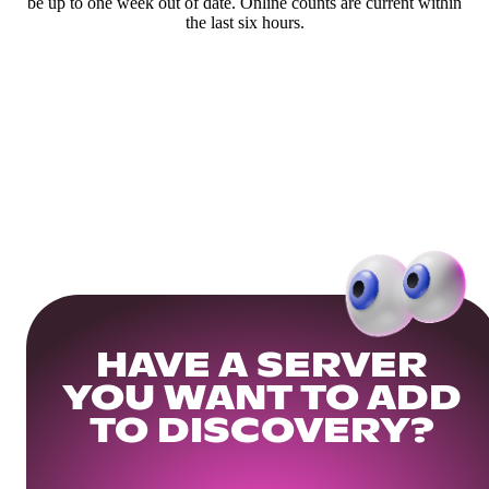
be up to one week out of date. Online counts are current within
the last six hours.
HAVE A SERVER
YOU WANT TO ADD
TO DISCOVERY?