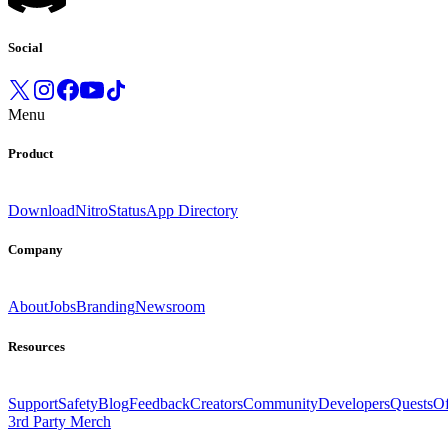
Social
Menu
Product
Download
Nitro
Status
App Directory
Company
About
Jobs
Branding
Newsroom
Resources
Support
Safety
Blog
Feedback
Creators
Community
Developers
Quests
Of
3rd Party Merch