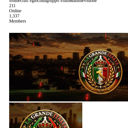
#minecraft #giochidigruppo #film&animevisione
211
Online
1,337
Members