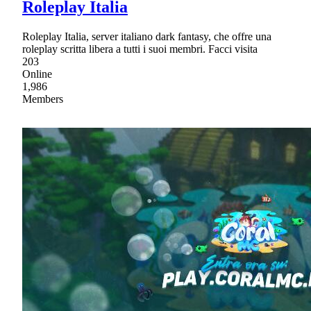
Roleplay Italia
Roleplay Italia, server italiano dark fantasy, che offre una
roleplay scritta libera a tutti i suoi membri. Facci visita
203
Online
1,986
Members