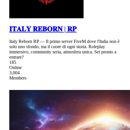
𝐈𝐓𝐀𝐋𝐘 𝐑𝐄𝐁𝐎𝐑𝐍 | 𝐑𝐏
Italy Reborn RP — Il primo server FiveM dove l'Italia non è
solo uno sfondo, ma il cuore di ogni storia. Roleplay
immersivo, community seria, atmosfera unica. Sei pronto a
entrare?
185
Online
3,004
Members