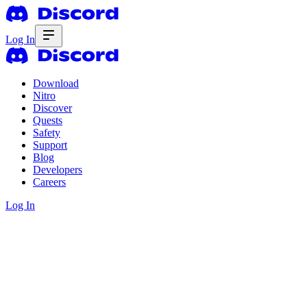
Log In
Download
Nitro
Discover
Quests
Safety
Support
Blog
Developers
Careers
Log In