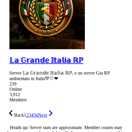
𝕃𝕒 𝔾𝕣𝕒𝕟𝕕𝕖 𝕀𝕥𝕒𝕝𝕚𝕒 ℝℙ
Server 𝕃𝕒 𝔾𝕣𝕒𝕟𝕕𝕖 𝕀𝕥𝕒𝕝𝕚𝕒 ℝℙ, e un server Gta RP
ambientato in Italia💚🤍❤
239
Online
3,912
Members
Back
1
2
3
4
5
6
Next
Heads up: Server stats are approximate. Member counts may