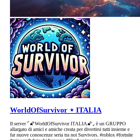
WorldOfSurvivor ⋆ ITALIA
Il server ⌜🌠WorldOfSurvivor ITALIA🌠⌟ è un GRUPPO
allargato di amici e amiche creata per divertirsi tutti insieme e
far nuove conoscenze seria tra noi Survivors. #roblox #fortnite