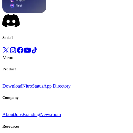
Social
Menu
Product
Download
Nitro
Status
App Directory
Company
About
Jobs
Branding
Newsroom
Resources