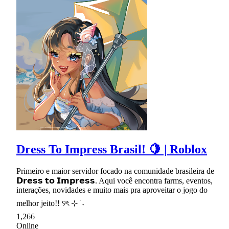
Dress To Impress Brasil! 🍋 | Roblox
Primeiro e maior servidor focado na comunidade brasileira de
𝗗𝗿𝗲𝘀𝘀 𝘁𝗼 𝗜𝗺𝗽𝗿𝗲𝘀𝘀. Aqui você encontra farms, eventos,
interações, novidades e muito mais pra aproveitar o jogo do
melhor jeito!! ୨ৎ ⊹ ࣪ ˖
1,266
Online