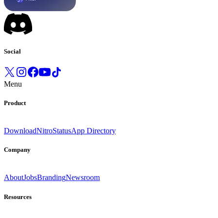
Social
Menu
Product
Download
Nitro
Status
App Directory
Company
About
Jobs
Branding
Newsroom
Resources