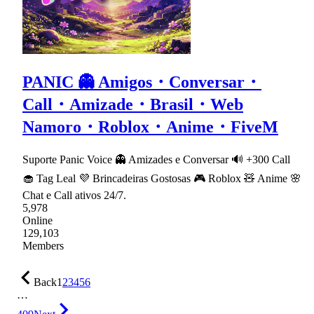
PANIC 👻 Amigos・Conversar・
Call・Amizade・Brasil・Web
Namoro・Roblox・Anime・FiveM
Suporte Panic Voice 👻 Amizades e Conversar 🔊 +300 Call
🧁 Tag Leal 💜 Brincadeiras Gostosas 🎮 Roblox 🧸 Anime 🌸
Chat e Call ativos 24/7.
5,978
Online
129,103
Members
Back
1
2
3
4
5
6
…