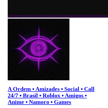
A Ordem • Amizades • Social • Call
24/7 • Brasil • Roblox • Amigos •
Anime • Namoro • Games