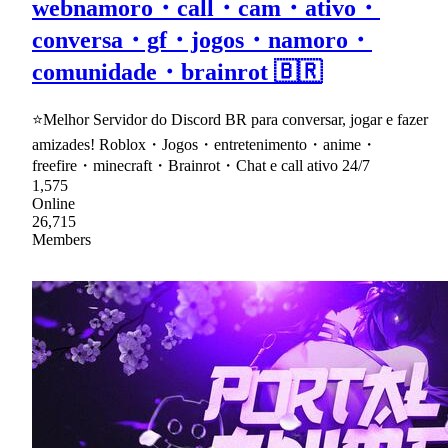
webnamoro・call・cam・ativo・
conversa・gf・jogos・namoro・
comunidade・brainrot 🇧🇷
⭐Melhor Servidor do Discord BR para conversar, jogar e fazer
amizades! Roblox・Jogos・entretenimento・anime・
freefire・minecraft・Brainrot・Chat e call ativo 24/7
1,575
Online
26,715
Members