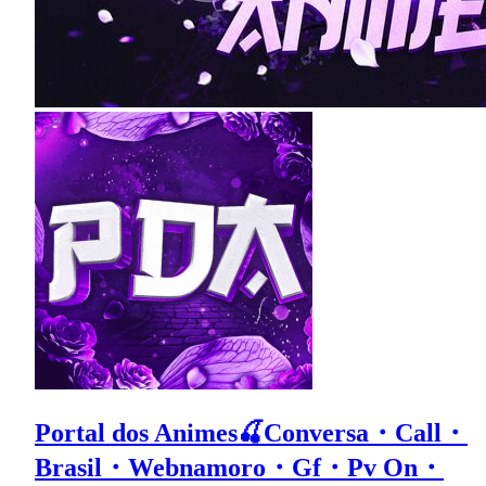
Portal dos Animes🍒Conversa・Call・
Brasil・Webnamoro・Gf・Pv On・