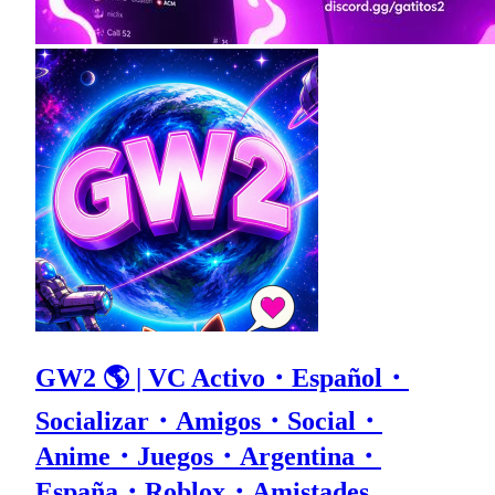
GW2 🌎 | VC Activo・Español・
Socializar・Amigos・Social・
Anime・Juegos・Argentina・
España・Roblox・Amistades