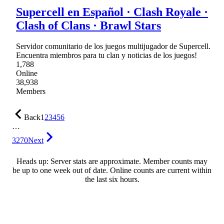
Supercell en Español · Clash Royale ·
Clash of Clans · Brawl Stars
Servidor comunitario de los juegos multijugador de Supercell.
Encuentra miembros para tu clan y noticias de los juegos!
1,788
Online
38,938
Members
Back
1
2
3
4
5
6
…
3270
Next
Heads up: Server stats are approximate. Member counts may
be up to one week out of date. Online counts are current within
the last six hours.