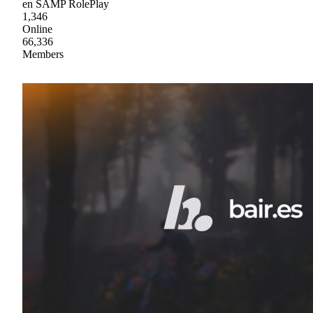
en SAMP RolePlay
1,346
Online
66,336
Members