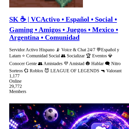
SK ☕ | VCActivo • Español • Social •
Gaming • Amigos • Juegos • Mexico •
Argentina • Comunidad
Servidor Activo Hispano 📡 Voice & Chat 24/7 💬Español y
Latam ⭐ Comunidad Social 👥 Socializar 🏆 Eventos 💎
Conocer Gente 👥 Amistades 💜 Amistad 🎃 Hablar 🗨 Nitro
Sorteos 💞 Roblox 😈 LEAGUE OF LEGENDS 🔫 Valorant
1,177
Online
29,772
Members