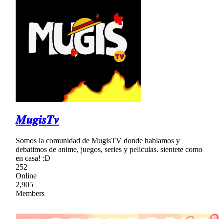
𝑴𝒖𝒈𝒊𝒔𝑻𝒗
Somos la comunidad de MugisTV donde hablamos y
debatimos de anime, juegos, series y peliculas. sientete como
en casa! :D
252
Online
2,905
Members