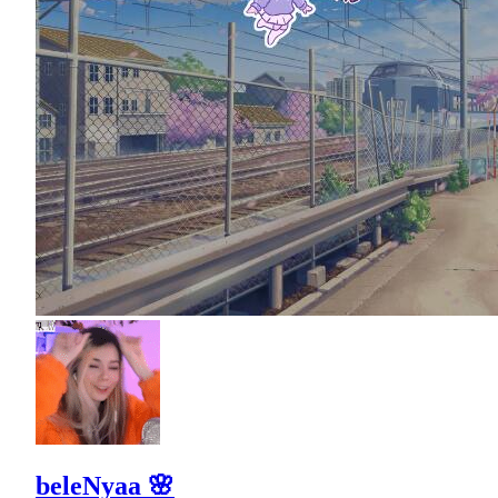
beleNyaa 🌸