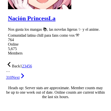
Nación PrincessLa
Nos gusta los mangas 📚, las novelas ligeras ✨ y el anime.
Comunidad latina chill para fans como vos 🎌
764
Online
5,675
Members
Back
1
2
3
4
5
6
…
310
Next
Heads up: Server stats are approximate. Member counts may
be up to one week out of date. Online counts are current within
the last six hours.