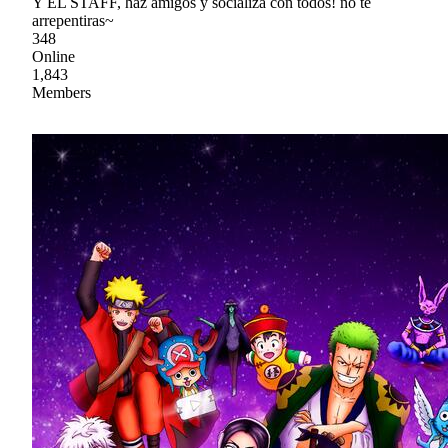
Y EL STAFF, haz amigos y socializa con todos! no te
arrepentiras~
348
Online
1,843
Members