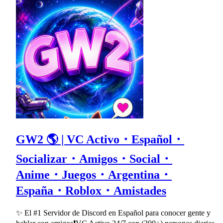
GW2 🌎 | VC Activo・Español・
Socializar・Amigos・Social・
Anime・Juegos・Argentina・
España・Roblox・Amistades
✨ El #1 Servidor de Discord en Español para conocer gente y