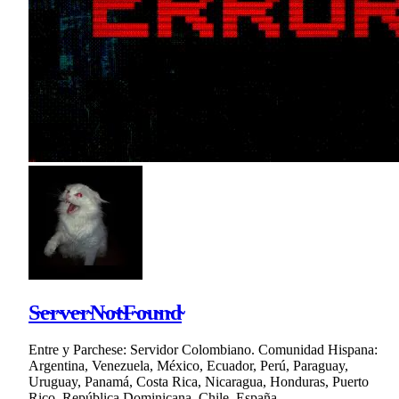
S̴e̴r̴v̴e̴r̴N̴o̴t̴F̴o̴u̴n̴d̴
Entre y Parchese: Servidor Colombiano. Comunidad Hispana:
Argentina, Venezuela, México, Ecuador, Perú, Paraguay,
Uruguay, Panamá, Costa Rica, Nicaragua, Honduras, Puerto
Rico, República Dominicana, Chile, España ...