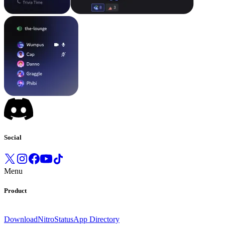
Social
Menu
Product
Download
Nitro
Status
App Directory