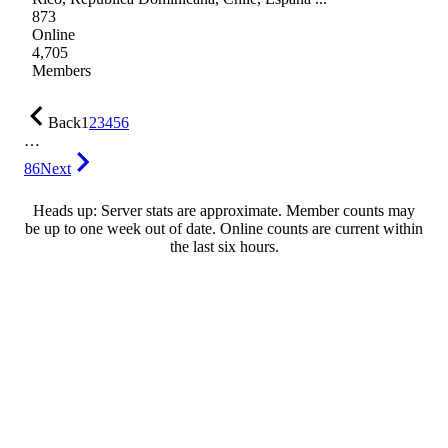
873
Online
4,705
Members
Back
1
2
3
4
5
6
…
86
Next
Heads up: Server stats are approximate. Member counts may
be up to one week out of date. Online counts are current within
the last six hours.