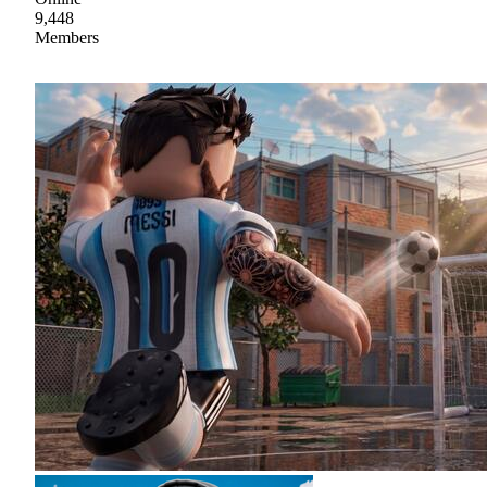
9,448
Members