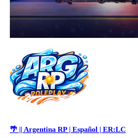
🌴 || Argentina RP | Español | ER:LC