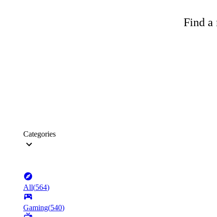
Find a 
Categories
All
(
564
)
Gaming
(
540
)