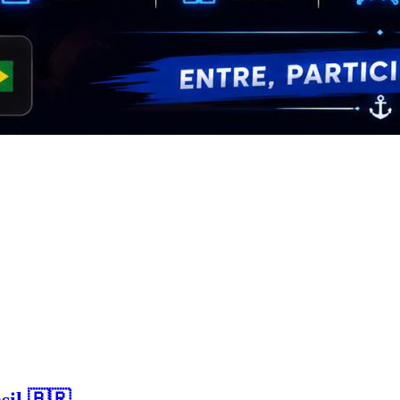
sil 🇧🇷