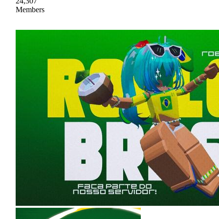
24,307
Members