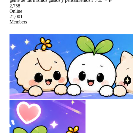
gente de tus mismos gustos y pensamientos!꒱ ੭🍮*– ⵌ
2,758
Online
21,001
Members