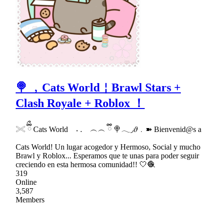
🍭 ﹐Cats World￤Brawl Stars +
Clash Royale + Roblox ！
𓏵 ྀིྀ Cats World ˖ . ︵︵ ྀི 🍭𓂃◞𝜗﹒➽ Bienvenid@s a
Cats World! Un lugar acogedor y Hermoso, Social y mucho
Brawl y Roblox... Esperamos que te unas para poder seguir
creciendo en esta hermosa comunidad!! 🤍🧶
319
Online
3,587
Members