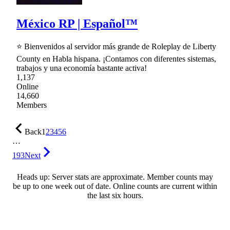
México RP | Español™
⭐ Bienvenidos al servidor más grande de Roleplay de Liberty
County en Habla hispana. ¡Contamos con diferentes sistemas,
trabajos y una economía bastante activa!
1,137
Online
14,660
Members
Back
1
2
3
4
5
6
…
193
Next
Heads up: Server stats are approximate. Member counts may
be up to one week out of date. Online counts are current within
the last six hours.