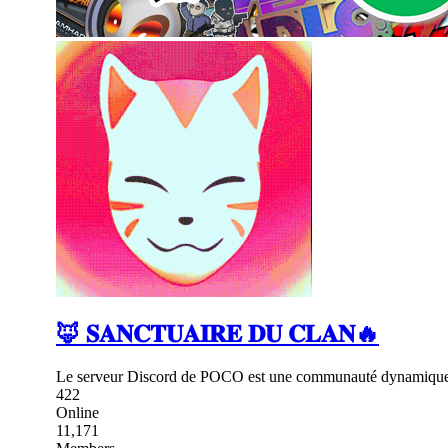
🦊 𝐒𝐀𝐍𝐂𝐓𝐔𝐀𝐈𝐑𝐄 𝐃𝐔 𝐂𝐋𝐀𝐍🔥
Le serveur Discord de POCO est une communauté dynamique et
422
Online
11,171