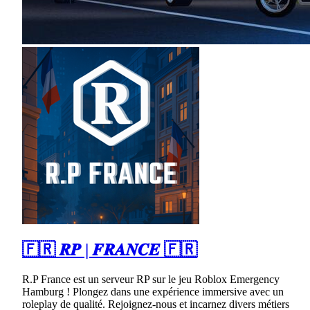
🇫🇷 𝑹𝑷 | 𝑭𝑹𝑨𝑵𝑪𝑬 🇫🇷
R.P France est un serveur RP sur le jeu Roblox Emergency
Hamburg ! Plongez dans une expérience immersive avec un
roleplay de qualité. Rejoignez-nous et incarnez divers métiers