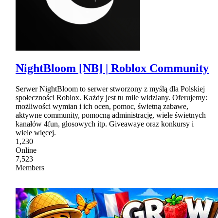
NightBloom [NB] | Roblox Community
Serwer NightBloom to serwer stworzony z myślą dla Polskiej
społeczności Roblox. Każdy jest tu mile widziany. Oferujemy:
możliwości wymian i ich ocen, pomoc, świetną zabawe,
aktywne community, pomocną administrację, wiele świetnych
kanałów 4fun, głosowych itp. Giveawaye oraz konkursy i
wiele więcej.
1,230
Online
7,523
Members