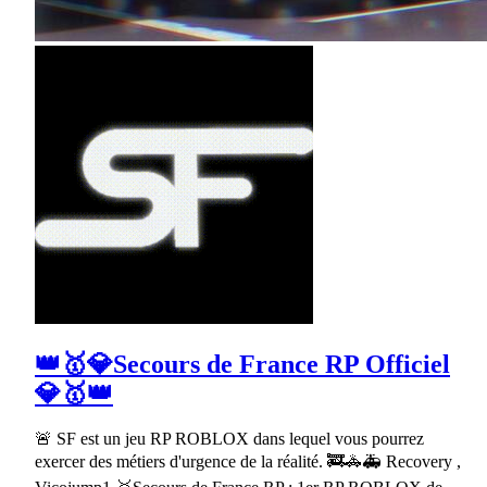
👑🥇💎Secours de France RP Officiel
💎🥇👑
🚨 SF est un jeu RP ROBLOX dans lequel vous pourrez
exercer des métiers d'urgence de la réalité. 🚒🚓🚑 Recovery ,