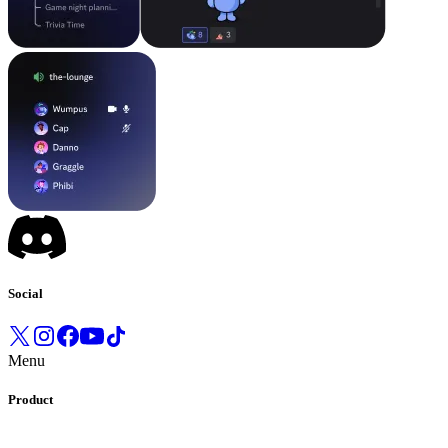
Social
Menu
Product