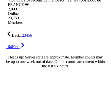
Vicojump1 🥇Secours de France RP : 1er RP ROBLOX de
FRANCE 👑
2,099
Online
23,759
Members
Back
1
2
3
4
5
6
…
164
Next
Heads up: Server stats are approximate. Member counts may
be up to one week out of date. Online counts are current within
the last six hours.