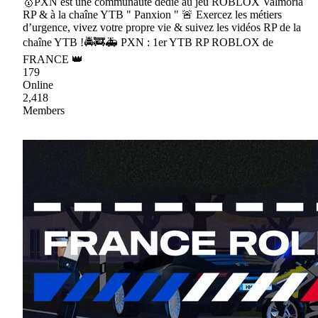
🥇PXN est une communauté dédié au jeu ROBLOX Valmoria
RP & à la chaîne YTB " Panxion " 🚨 Exercez les métiers
d’urgence, vivez votre propre vie & suivez les vidéos RP de la
chaîne YTB !🚔🚒🚑 PXN : 1er YTB RP ROBLOX de
FRANCE 👑
179
Online
2,418
Members