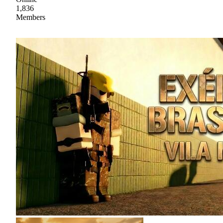
1,836
Members