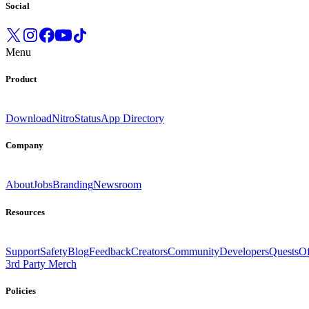
Social
Menu
Product
Download
Nitro
Status
App Directory
Company
About
Jobs
Branding
Newsroom
Resources
Support
Safety
Blog
Feedback
Creators
Community
Developers
Quests
Of
3rd Party Merch
Policies