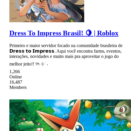
Dress To Impress Brasil! 🍋 | Roblox
Primeiro e maior servidor focado na comunidade brasileira de
𝗗𝗿𝗲𝘀𝘀 𝘁𝗼 𝗜𝗺𝗽𝗿𝗲𝘀𝘀. Aqui você encontra farms, eventos,
interações, novidades e muito mais pra aproveitar o jogo do
melhor jeito!! ୨ৎ ⊹ ࣪ ˖
1,266
Online
16,487
Members