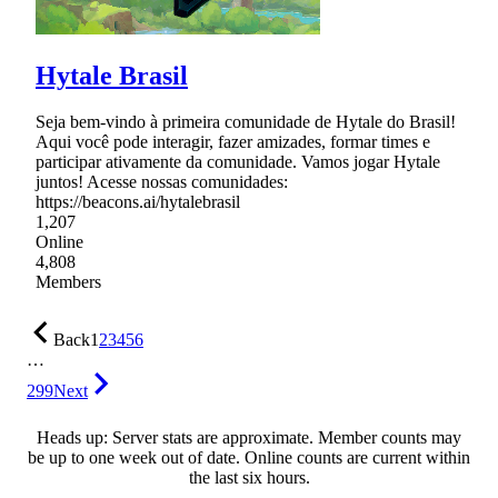
Hytale Brasil
Seja bem-vindo à primeira comunidade de Hytale do Brasil!
Aqui você pode interagir, fazer amizades, formar times e
participar ativamente da comunidade. Vamos jogar Hytale
juntos! Acesse nossas comunidades:
https://beacons.ai/hytalebrasil
1,207
Online
4,808
Members
Back
1
2
3
4
5
6
…
299
Next
Heads up: Server stats are approximate. Member counts may
be up to one week out of date. Online counts are current within
the last six hours.