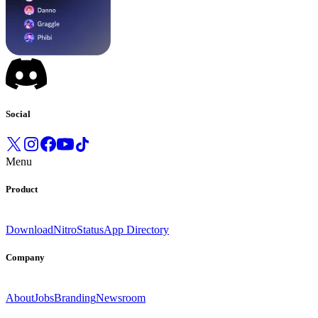
Social
Menu
Product
Download
Nitro
Status
App Directory
Company
About
Jobs
Branding
Newsroom