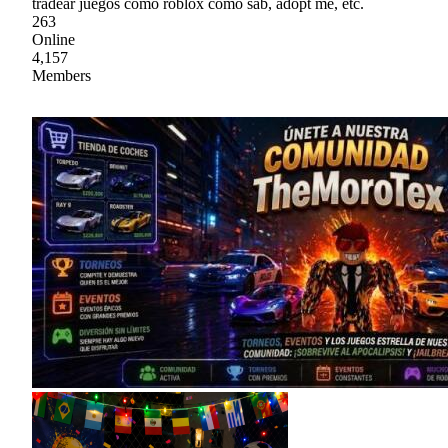
tradear juegos como roblox como sab, adopt me, etc.
263
Online
4,157
Members