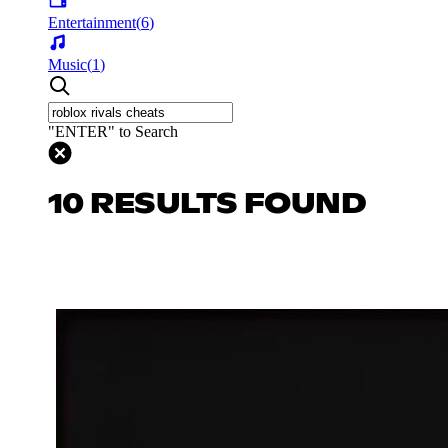
Entertainment
(
6
)
Music
(
1
)
"ENTER" to Search
10 RESULTS FOUND