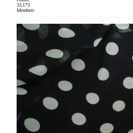
33,173
Members