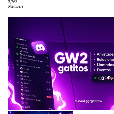
2,763
Members