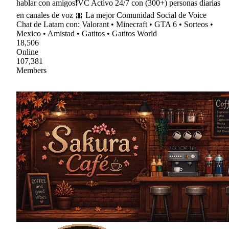
hablar con amigos❗VC Activo 24/7 con (300+) personas diarias
en canales de voz 🎀 La mejor Comunidad Social de Voice
Chat de Latam con: Valorant • Minecraft • GTA 6 • Sorteos •
Mexico • Amistad • Gatitos • Gatitos World
18,506
Online
107,381
Members