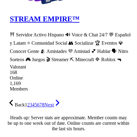
STREAM EMPIRE™
⛩ Servidor Activo Hispano 🔊 Voice & Chat 24/7 💬 Español
y Latam ⭐ Comunidad Social 👥 Socializar 🏆 Eventos 💎
Conocer Gente 🫂 Amistades 💜 Amistad 💕 Hablar 🗣 Nitro
Sorteos 🎮 Juegos 🎬 Streamer ⛏ Minecraft 🔷 Roblox 🔫
Valorant
168
Online
1,169
Members
Back
1
2
3
4
5
6
7
8
Next
Heads up: Server stats are approximate. Member counts may
be up to one week out of date. Online counts are current within
the last six hours.