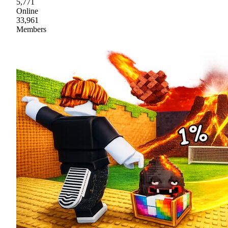
5,771
Online
33,961
Members