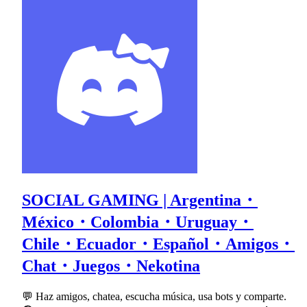
SOCIAL GAMING | Argentina・
México・Colombia・Uruguay・
Chile・Ecuador・Español・Amigos・
Chat・Juegos・Nekotina
💬 Haz amigos, chatea, escucha música, usa bots y comparte.