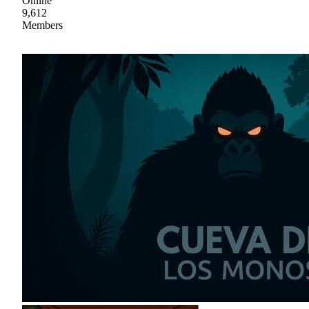
Online
9,612
Members