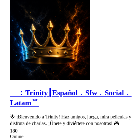
ゞ﹕Trinity┃Español﹒Sfw﹒Social﹒
Latam⺌
🌟 ¡Bienvenido a Trinity! Haz amigos, juega, mira películas y
disfruta de charlas. ¡Únete y diviértete con nosotros! 🎮
180
Online