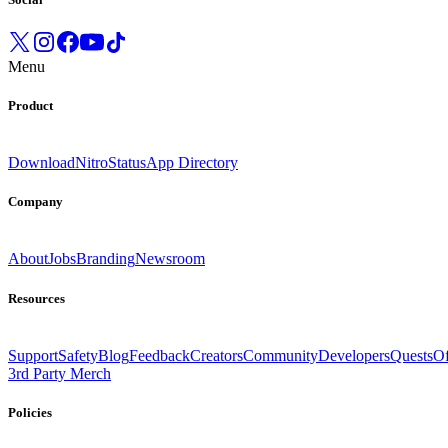
Menu
Product
Download
Nitro
Status
App Directory
Company
About
Jobs
Branding
Newsroom
Resources
Support
Safety
Blog
Feedback
Creators
Community
Developers
Quests
Of
3rd Party Merch
Policies