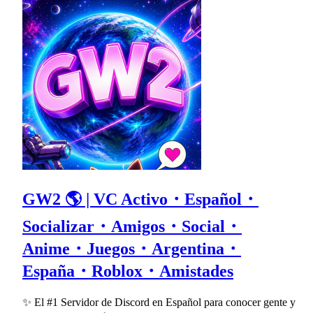
GW2 🌎 | VC Activo・Español・
Socializar・Amigos・Social・
Anime・Juegos・Argentina・
España・Roblox・Amistades
✨ El #1 Servidor de Discord en Español para conocer gente y