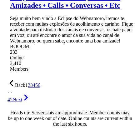
Amizades • Calls • Conversas • Etc
Seja muito bem vindo a Eclipse do Webnamoro, iremos te
receber com muitas explosões de acolhimento e carinho, Fique
a vontade para disfrutar dos canais de conversas, os bate papo
em voz, ou até encontre o amor da sua vida no canal de
Webnamoro, ou quem sabe, encontre uma boa amizade!
BOOOM!
233
Online
3,410
Members
Back
1
2
3
4
5
6
…
45
Next
Heads up: Server stats are approximate. Member counts may
be up to one week out of date. Online counts are current within
the last six hours.