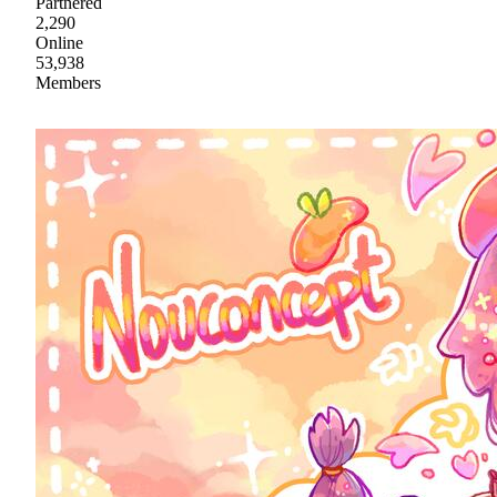
Partnered
2,290
Online
53,938
Members