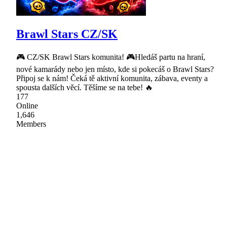
Brawl Stars CZ/SK
🎮 CZ/SK Brawl Stars komunita! 🎮Hledáš partu na hraní,
nové kamarády nebo jen místo, kde si pokecáš o Brawl Stars?
Připoj se k nám! Čeká tě aktivní komunita, zábava, eventy a
spousta dalších věcí. Těšíme se na tebe! 🔥
177
Online
1,646
Members