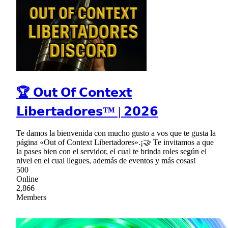
🏆 𝗢𝘂𝘁 𝗢𝗳 𝗖𝗼𝗻𝘁𝗲𝘅𝘁
𝗟𝗶𝗯𝗲𝗿𝘁𝗮𝗱𝗼𝗿𝗲𝘀™ | 𝟮𝟬𝟮𝟲
Te damos la bienvenida con mucho gusto a vos que te gusta la
página «Out of Context Libertadores».¡🤝 Te invitamos a que
la pases bien con el servidor, el cual te brinda roles según el
nivel en el cual llegues, además de eventos y más cosas!
500
Online
2,866
Members