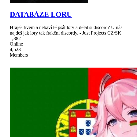
DATABÁZE LORU
Hraješ fivem a nebaví tě psát lory a dělat si discord? U nás
najdeš jak lory tak frakční discordy. - Just Projects CZ/SK
1,382
Online
4,523
Members