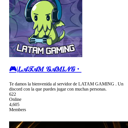
🎮|𝐿𝒜𝒯𝒜𝑀 𝒢𝒜𝑀𝐼𝒩𝒢・
Te damos la bienvenida al servidor de LATAM GAMING . Un
discord con la que puedes jugar con muchas personas.
622
Online
4,605
Members