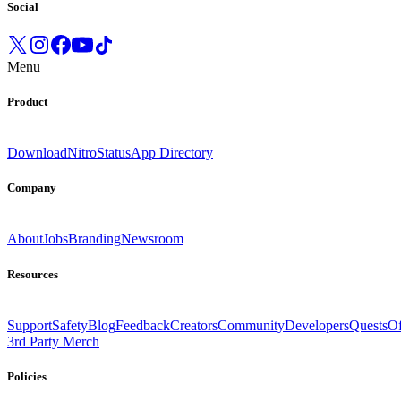
Social
Menu
Product
Download
Nitro
Status
App Directory
Company
About
Jobs
Branding
Newsroom
Resources
Support
Safety
Blog
Feedback
Creators
Community
Developers
Quests
Of
3rd Party Merch
Policies