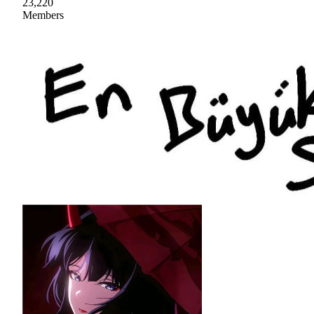
23,220
Members