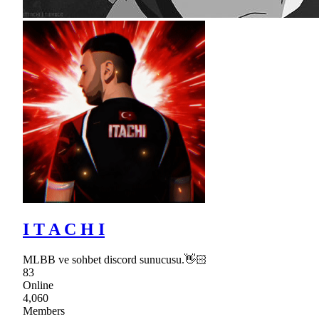
I T A C H I
MLBB ve sohbet discord sunucusu.👋🏻
83
Online
4,060
Members