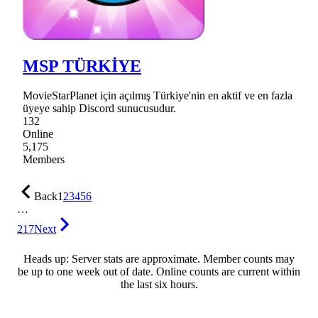
MSP TÜRKİYE
MovieStarPlanet için açılmış Türkiye'nin en aktif ve en fazla
üyeye sahip Discord sunucusudur.
132
Online
5,175
Members
Back
1
2
3
4
5
6
…
217
Next
Heads up: Server stats are approximate. Member counts may
be up to one week out of date. Online counts are current within
the last six hours.