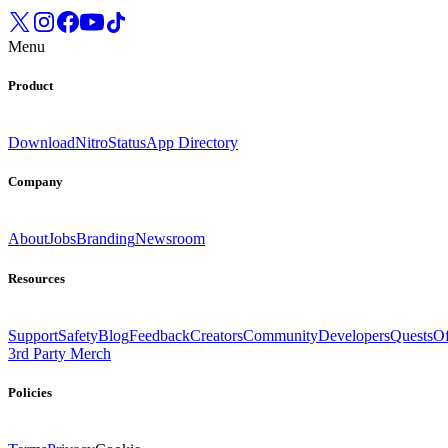
Menu
Product
Download
Nitro
Status
App Directory
Company
About
Jobs
Branding
Newsroom
Resources
Support
Safety
Blog
Feedback
Creators
Community
Developers
Quests
Of
3rd Party Merch
Policies