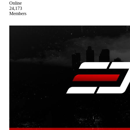
Online
24,173
Members