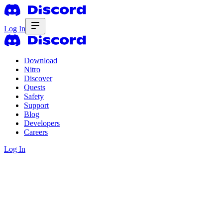
Log In
Download
Nitro
Discover
Quests
Safety
Support
Blog
Developers
Careers
Log In