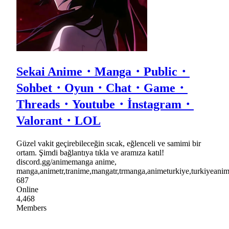
Sekai Anime・Manga・Public・
Sohbet・Oyun・Chat・Game・
Threads・Youtube・İnstagram・
Valorant・LOL
Güzel vakit geçirebileceğin sıcak, eğlenceli ve samimi bir
ortam. Şimdi bağlantıya tıkla ve aramıza katıl!
discord.gg/animemanga anime,
manga,animetr,tranime,mangatr,trmanga,animeturkiye,turkiyea
687
Online
4,468
Members