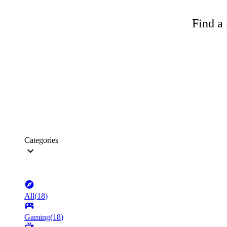
Find a 
Categories
All
(
18
)
Gaming
(
18
)