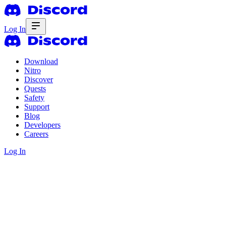
Log In
Download
Nitro
Discover
Quests
Safety
Support
Blog
Developers
Careers
Log In