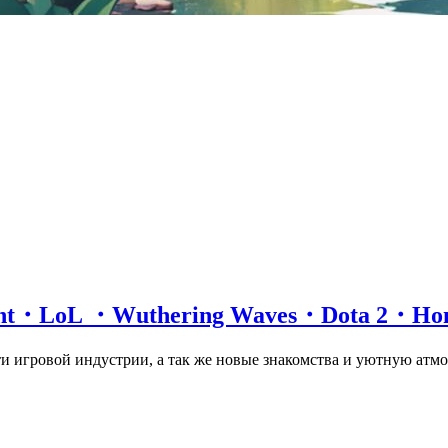
lorant・LoL ・Wuthering Waves・Dota 2・H
ти игровой индустрии, а так же новые знакомства и уютную атм