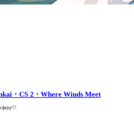
onkai・CS 2・Where Winds Meet
осферу🤍