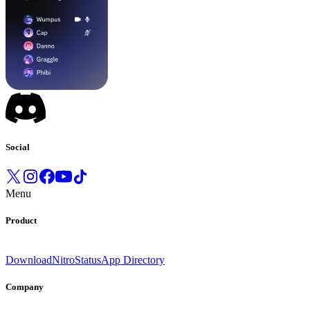
Social
Menu
Product
Download
Nitro
Status
App Directory
Company