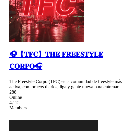
🎧【𝐓𝐅𝐂】𝐓𝐇𝐄 𝐅𝐑𝐄𝐄𝐒𝐓𝐘𝐋𝐄
𝐂𝐎𝐑𝐏𝐎🎧
The Freestyle Corpo (TFC) es la comunidad de freestyle más
activa, con torneos diarios, liga y gente nueva para entrenar
288
Online
4,115
Members