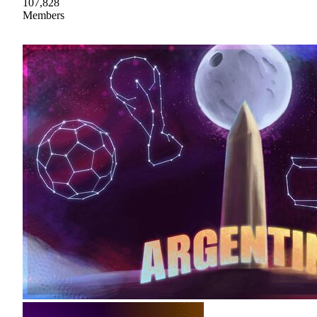
107,828
Members