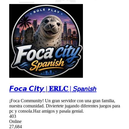
𝙁𝙤𝙘𝙖 𝘾𝙞𝙩𝙮 | 𝐄𝐑𝐋𝐂 | 𝘚𝘱𝘢𝘯𝘪𝘴𝘩
¡Foca Community! Un gran servidor con una gran familia,
nuestra comunidad. Diviertete jugando diferentes juegos para
pc y consola.Haz amigos y pasala genial.
403
Online
27,684