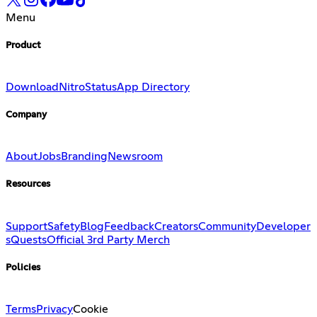
Menu
Product
Download
Nitro
Status
App Directory
Company
About
Jobs
Branding
Newsroom
Resources
Support
Safety
Blog
Feedback
Creators
Community
Developer
s
Quests
Official 3rd Party Merch
Policies
Terms
Privacy
Cookie