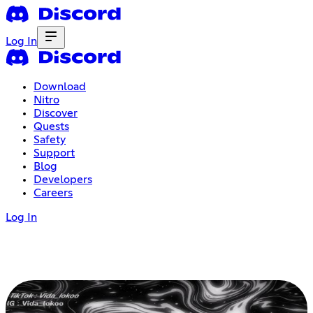
Log In
Download
Nitro
Discover
Quests
Safety
Support
Blog
Developers
Careers
Log In