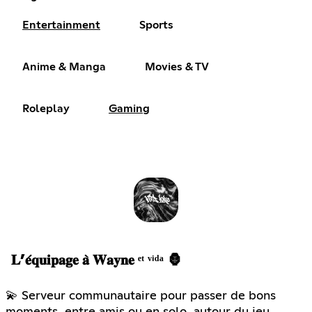
Entertainment
Sports
Anime & Manga
Movies & TV
Roleplay
Gaming
𝐋’𝐞́𝐪𝐮𝐢𝐩𝐚𝐠𝐞 𝐚̀ 𝐖𝐚𝐲𝐧𝐞 ᵉᵗ ᵛⁱᵈᵃ 🦍
💫 Serveur communautaire pour passer de bons
moments, entre amis ou en solo, autour du jeu