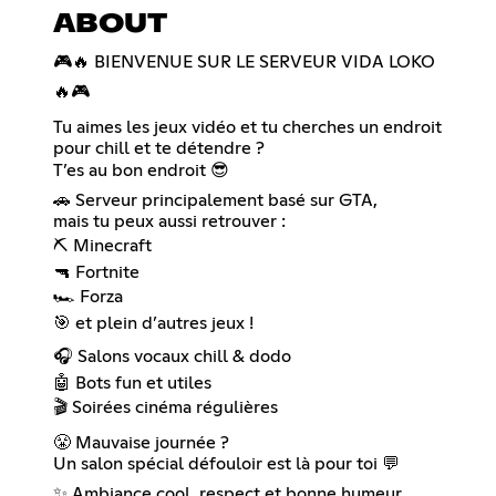
ABOUT
🎮🔥 BIENVENUE SUR LE SERVEUR VIDA LOKO
🔥🎮
Tu aimes les jeux vidéo et tu cherches un endroit
pour chill et te détendre ?
T’es au bon endroit 😎
🚗 Serveur principalement basé sur GTA,
mais tu peux aussi retrouver :
⛏️ Minecraft
🔫 Fortnite
🏎️ Forza
🎯 et plein d’autres jeux !
🎧 Salons vocaux chill & dodo
🤖 Bots fun et utiles
🎬 Soirées cinéma régulières
😤 Mauvaise journée ?
Un salon spécial défouloir est là pour toi 💬
✨ Ambiance cool, respect et bonne humeur