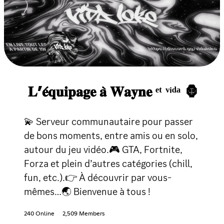
𝐋’𝐞́𝐪𝐮𝐢𝐩𝐚𝐠𝐞 𝐚̀ 𝐖𝐚𝐲𝐧𝐞 ᵉᵗ ᵛⁱᵈᵃ 🦍
💫 Serveur communautaire pour passer
de bons moments, entre amis ou en solo,
autour du jeu vidéo.🎮 GTA, Fortnite,
Forza et plein d’autres catégories (chill,
fun, etc.).👉 À découvrir par vous-
mêmes…🌏 Bienvenue à tous !
240 Online
2,509 Members