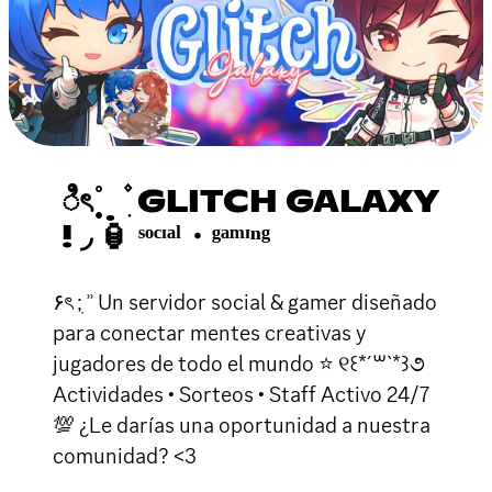
ಿৎ ֯ ̣̣̥ ̣ ۫ ִ GLITCH GALAXY
! ◞ 🏮 ˢᵒᶜᶦᵃˡ・ᵍᵃᵐᶦⁿᵍ
۶ৎ ;ִ ʾʾ Un servidor social & gamer diseñado
para conectar mentes creativas y
jugadores de todo el mundo ⭐ ୧꒰*´꒳`*꒱૭
Actividades • Sorteos • Staff Activo 24/7
💯 ¿Le darías una oportunidad a nuestra
comunidad? <3