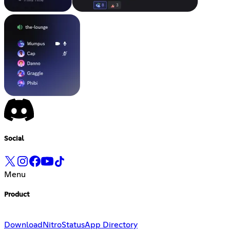
Social
Menu
Product
Download
Nitro
Status
App Directory