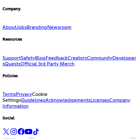
Company
About
Jobs
Branding
Newsroom
Resources
Support
Safety
Blog
Feedback
Creators
Community
Developer
s
Quests
Official 3rd Party Merch
Policies
Terms
Privacy
Cookie
Settings
Guidelines
Acknowledgements
Licenses
Company
Information
Social