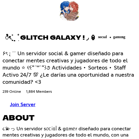
ಿৎ ֯ ̣̣̥ ̣ ۫ ִ GLITCH GALAXY ! ◞ 🏮 ˢᵒᶜᶦᵃˡ・ᵍᵃᵐᶦⁿᵍ
۶ৎ ;ִ ʾʾ Un servidor social & gamer diseñado para
conectar mentes creativas y jugadores de todo el
mundo ⭐ ୧꒰*´꒳`*꒱૭ Actividades • Sorteos • Staff
Activo 24/7 💯 ¿Le darías una oportunidad a nuestra
comunidad? <3
239 Online
1,884 Members
Join Server
ABOUT
૮💫っ Un servidor s᥆ᥴіᥲᥣ & gᥲmᥱr diseñado para conectar
mentes creativas y jugadores de todo el mundo, con una