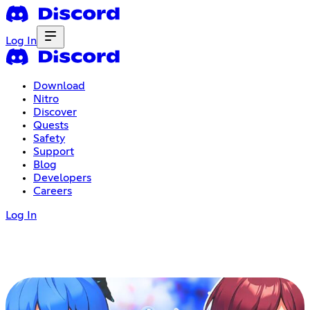
Log In
Download
Nitro
Discover
Quests
Safety
Support
Blog
Developers
Careers
Log In