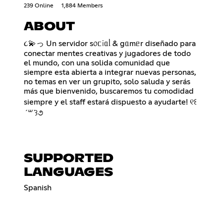
239 Online
1,884 Members
ABOUT
૮💫っ Un servidor s᥆ᥴіᥲᥣ & gᥲmᥱr diseñado para
conectar mentes creativas y jugadores de todo
el mundo, con una solida comunidad que
siempre esta abierta a integrar nuevas personas,
no temas en ver un grupito, solo saluda y serás
más que bienvenido, buscaremos tu comodidad
siempre y el staff estará dispuesto a ayudarte! ୧꒰
´꒳`
꒱૭
SUPPORTED
LANGUAGES
Spanish