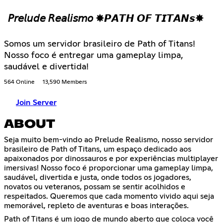
𝘗𝘳𝘦𝘭𝘶𝘥𝘦 𝘙𝘦𝘢𝘭𝘪𝘴𝘮𝘰 ✸𝙋𝘼𝙏𝙃 𝙊𝙁 𝙏𝙄𝙏𝘼𝙉𝙨✸
Somos um servidor brasileiro de Path of Titans!
Nosso foco é entregar uma gameplay limpa,
saudável e divertida!
564 Online
13,590 Members
Join Server
ABOUT
Seja muito bem-vindo ao Prelude Realismo, nosso servidor
brasileiro de Path of Titans, um espaço dedicado aos
apaixonados por dinossauros e por experiências multiplayer
imersivas! Nosso foco é proporcionar uma gameplay limpa,
saudável, divertida e justa, onde todos os jogadores,
novatos ou veteranos, possam se sentir acolhidos e
respeitados. Queremos que cada momento vivido aqui seja
memorável, repleto de aventuras e boas interações.
Path of Titans é um jogo de mundo aberto que coloca você