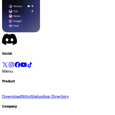
Social
Menu
Product
Download
Nitro
Status
App Directory
Company