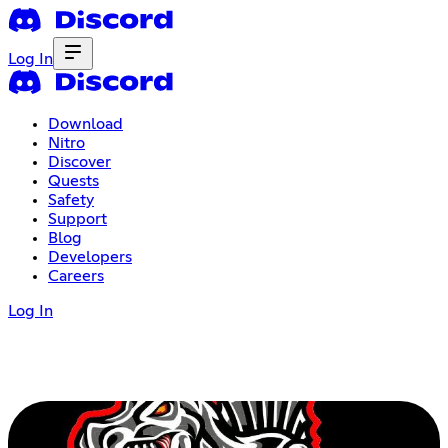
Log In
Download
Nitro
Discover
Quests
Safety
Support
Blog
Developers
Careers
Log In