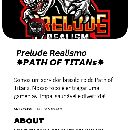
𝘗𝘳𝘦𝘭𝘶𝘥𝘦 𝘙𝘦𝘢𝘭𝘪𝘴𝘮𝘰
✸𝙋𝘼𝙏𝙃 𝙊𝙁 𝙏𝙄𝙏𝘼𝙉𝙨✸
Somos um servidor brasileiro de Path of
Titans! Nosso foco é entregar uma
gameplay limpa, saudável e divertida!
564 Online
13,590 Members
ABOUT