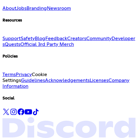
About
Jobs
Branding
Newsroom
Resources
Support
Safety
Blog
Feedback
Creators
Community
Developer
s
Quests
Official 3rd Party Merch
Policies
Terms
Privacy
Cookie
Settings
Guidelines
Acknowledgements
Licenses
Company
Information
Social