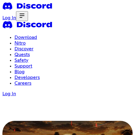
Log In
Download
Nitro
Discover
Quests
Safety
Support
Blog
Developers
Careers
Log In