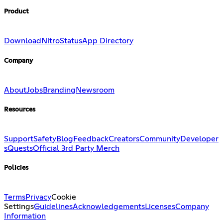
Product
Download
Nitro
Status
App Directory
Company
About
Jobs
Branding
Newsroom
Resources
Support
Safety
Blog
Feedback
Creators
Community
Developer
s
Quests
Official 3rd Party Merch
Policies
Terms
Privacy
Cookie
Settings
Guidelines
Acknowledgements
Licenses
Company
Information