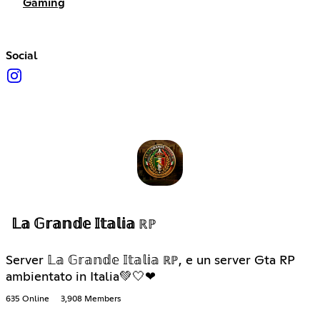
Gaming
Social
𝕃𝕒 𝔾𝕣𝕒𝕟𝕕𝕖 𝕀𝕥𝕒𝕝𝕚𝕒 ℝℙ
Server 𝕃𝕒 𝔾𝕣𝕒𝕟𝕕𝕖 𝕀𝕥𝕒𝕝𝕚𝕒 ℝℙ, e un server Gta RP
ambientato in Italia💚🤍❤
635 Online
3,908 Members