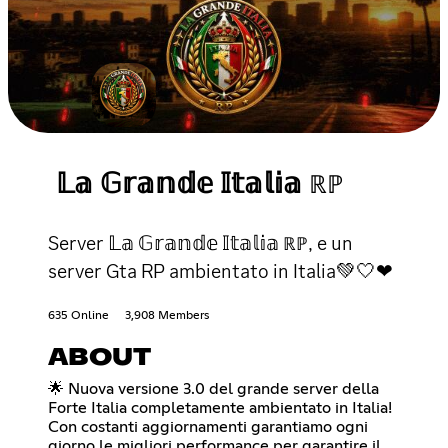
𝕃𝕒 𝔾𝕣𝕒𝕟𝕕𝕖 𝕀𝕥𝕒𝕝𝕚𝕒 ℝℙ
Server 𝕃𝕒 𝔾𝕣𝕒𝕟𝕕𝕖 𝕀𝕥𝕒𝕝𝕚𝕒 ℝℙ, e un
server Gta RP ambientato in Italia💚🤍❤
635 Online
3,908 Members
ABOUT
🌟 Nuova versione 3.0 del grande server della
Forte Italia completamente ambientato in Italia!
Con costanti aggiornamenti garantiamo ogni
giorno le migliori performance per garantire il