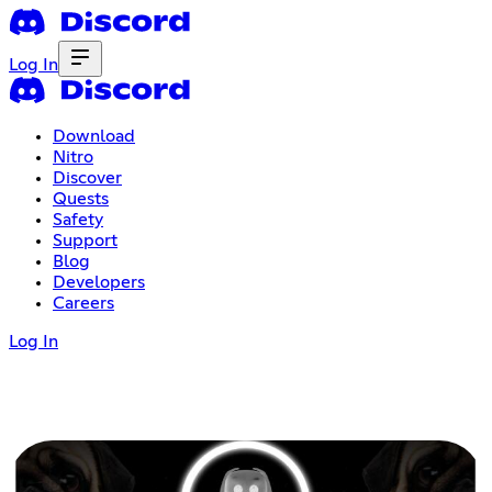
Log In
Download
Nitro
Discover
Quests
Safety
Support
Blog
Developers
Careers
Log In