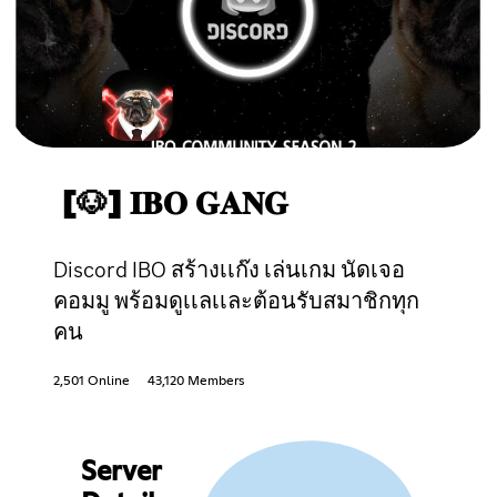
[🐶] 𝐈𝐁𝐎 𝐆𝐀𝐍𝐆
Discord IBO สร้างเเก๊ง เล่นเกม นัดเจอ
คอมมู พร้อมดูเเลเเละต้อนรับสมาชิกทุก
คน
2,501 Online
43,120 Members
Server