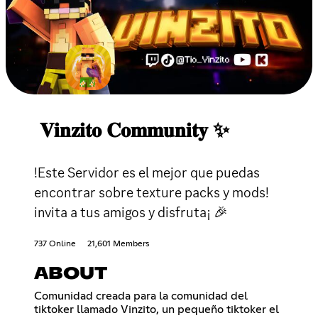
𝐕𝐢𝐧𝐳𝐢𝐭𝐨 𝐂𝐨𝐦𝐦𝐮𝐧𝐢𝐭𝐲 ✨
!Este Servidor es el mejor que puedas
encontrar sobre texture packs y mods!
invita a tus amigos y disfruta¡ 🎉
737 Online
21,601 Members
ABOUT
Comunidad creada para la comunidad del
tiktoker llamado Vinzito, un pequeño tiktoker el