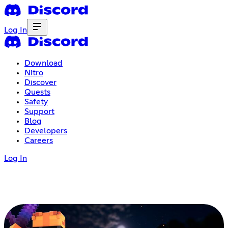
Log In
Download
Nitro
Discover
Quests
Safety
Support
Blog
Developers
Careers
Log In