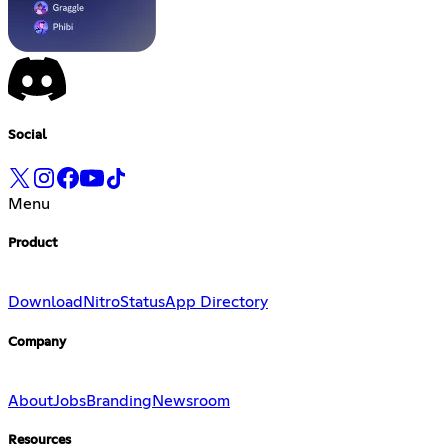
Social
Menu
Product
Download
Nitro
Status
App Directory
Company
About
Jobs
Branding
Newsroom
Resources