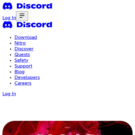
Log In
Download
Nitro
Discover
Quests
Safety
Support
Blog
Developers
Careers
Log In