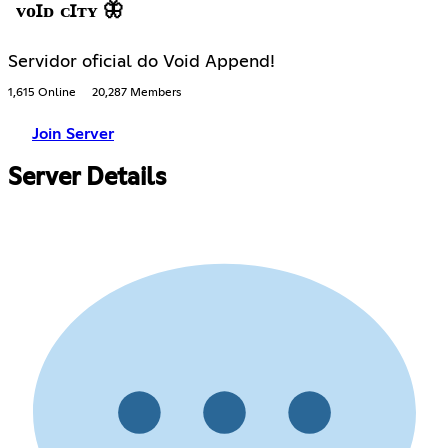
ᴠᴏꞮᴅ ᴄꞮᴛʏ 🦋
Servidor oficial do Void Append!
1,615 Online
20,287 Members
Join Server
Server Details