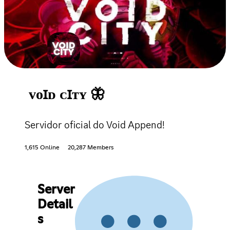
ᴠᴏꞮᴅ ᴄꞮᴛʏ 🦋
Servidor oficial do Void Append!
1,615 Online
20,287 Members
Server
Detail
s