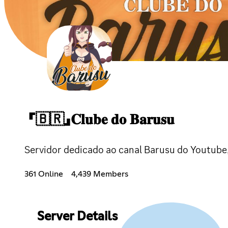
「🇧🇷」𝐂𝐥𝐮𝐛𝐞 𝐝𝐨 𝐁𝐚𝐫𝐮𝐬𝐮
Servidor dedicado ao canal Barusu do Youtube,
361 Online
4,439 Members
Server Details