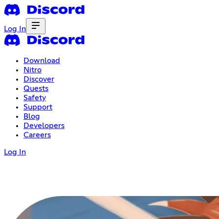
Log In
Download
Nitro
Discover
Quests
Safety
Support
Blog
Developers
Careers
Log In