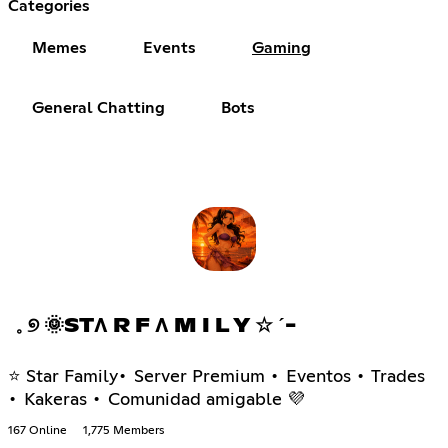
Categories
Memes
Events
Gaming
General Chatting
Bots
𓈒 ୭ 🌞STΛ R F Λ M I L Y ☆ ˊ-
⭐ Star Family• Server Premium • Eventos • Trades
• Kakeras • Comunidad amigable 💜
167 Online
1,775 Members