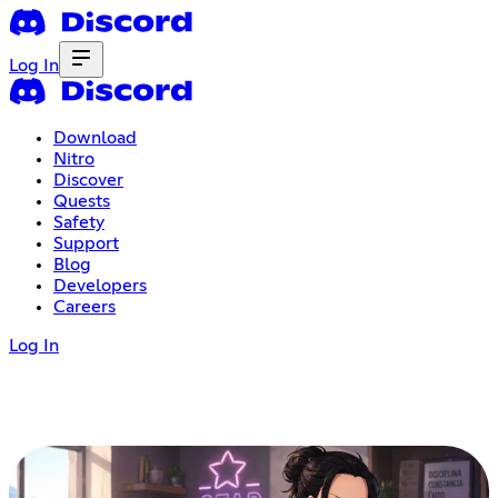
Log In
Download
Nitro
Discover
Quests
Safety
Support
Blog
Developers
Careers
Log In