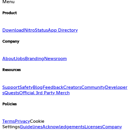
Menu
Product
Download
Nitro
Status
App Directory
Company
About
Jobs
Branding
Newsroom
Resources
Support
Safety
Blog
Feedback
Creators
Community
Developer
s
Quests
Official 3rd Party Merch
Policies
Terms
Privacy
Cookie
Settings
Guidelines
Acknowledgements
Licenses
Company