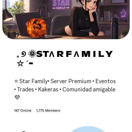
𓈒 ୭ 🌞STΛ R F Λ M I L Y
☆ ˊ-
⭐ Star Family• Server Premium • Eventos
• Trades • Kakeras • Comunidad amigable
💜
167 Online
1,775 Members