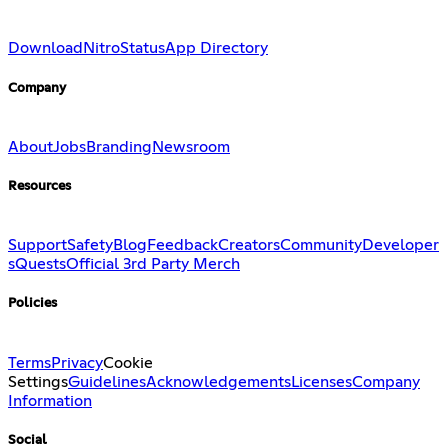
Download
Nitro
Status
App Directory
Company
About
Jobs
Branding
Newsroom
Resources
Support
Safety
Blog
Feedback
Creators
Community
Developer
s
Quests
Official 3rd Party Merch
Policies
Terms
Privacy
Cookie
Settings
Guidelines
Acknowledgements
Licenses
Company
Information
Social