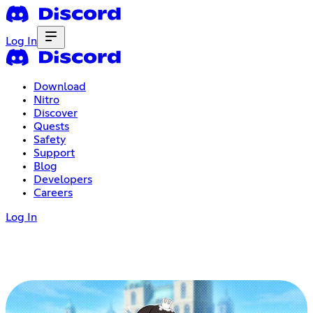
Log In
Download
Nitro
Discover
Quests
Safety
Support
Blog
Developers
Careers
Log In