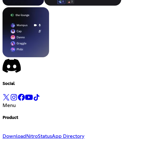
Social
Menu
Product
Download
Nitro
Status
App Directory