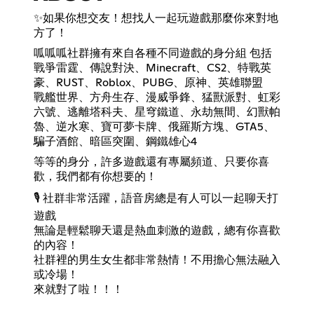
✨如果你想交友！想找人一起玩遊戲那麼你來對地
方了！
呱呱呱社群擁有來自各種不同遊戲的身分組 包括
戰爭雷霆、傳說對決、Minecraft、CS2、特戰英
豪、RUST、Roblox、PUBG、原神、英雄聯盟
戰艦世界、方舟生存、漫威爭鋒、猛獸派對、虹彩
六號、逃離塔科夫、星穹鐵道、永劫無間、幻獸帕
魯、逆水寒、寶可夢卡牌、俄羅斯方塊、GTA5、
騙子酒館、暗區突圍、鋼鐵雄心4
等等的身分，許多遊戲還有專屬頻道、只要你喜
歡，我們都有你想要的！
🎙️ 社群非常活躍，語音房總是有人可以一起聊天打
遊戲
無論是輕鬆聊天還是熱血刺激的遊戲，總有你喜歡
的內容！
社群裡的男生女生都非常熱情！不用擔心無法融入
或冷場！
來就對了啦！！！