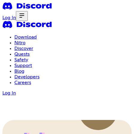
Log In
Download
Nitro
Discover
Quests
Safety
Support
Blog
Developers
Careers
Log In