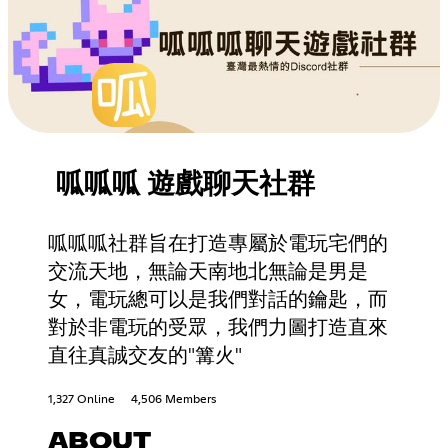
呱呱呱 遊戲聊天社群
呱呱呱社群旨在打造專屬於電玩宅們的
交流天地，無論天南地北無論是男是
女，電玩總可以是我們對話的鑰匙，而
對於非電玩的受眾，我們力圖打造直來
直往真誠交友的"篝火"
1,327 Online
4,506 Members
ABOUT