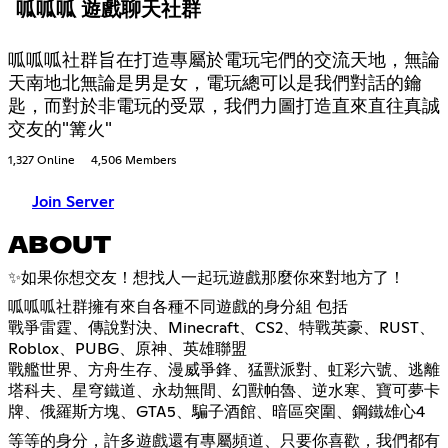
呱呱呱 遊戲聊天社群
呱呱呱社群旨在打造專屬於電玩宅們的交流天地，無論
天南地北無論是男是女，電玩總可以是我們對話的鑰
匙，而對於非電玩的受眾，我們力圖打造直來直往真誠
交友的"篝火"
1,327 Online
4,506 Members
Join Server
ABOUT
✨如果你想交友！想找人一起玩遊戲那麼你來對地方了！
呱呱呱社群擁有來自各種不同遊戲的身分組 包括
戰爭雷霆、傳說對決、Minecraft、CS2、特戰英豪、RUST、
Roblox、PUBG、原神、英雄聯盟
戰艦世界、方舟生存、漫威爭鋒、猛獸派對、虹彩六號、逃離
塔科夫、星穹鐵道、永劫無間、幻獸帕魯、逆水寒、寶可夢卡
牌、俄羅斯方塊、GTA5、騙子酒館、暗區突圍、鋼鐵雄心4
等等的身分，許多遊戲還有專屬頻道、只要你喜歡，我們都有