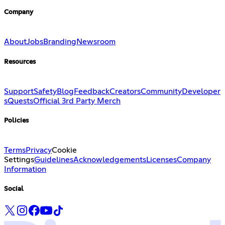
Company
About
Jobs
Branding
Newsroom
Resources
Support
Safety
Blog
Feedback
Creators
Community
Developer
s
Quests
Official 3rd Party Merch
Policies
Terms
Privacy
Cookie
Settings
Guidelines
Acknowledgements
Licenses
Company
Information
Social