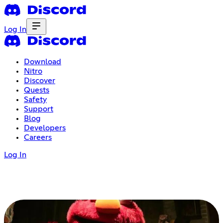
Log In
Download
Nitro
Discover
Quests
Safety
Support
Blog
Developers
Careers
Log In