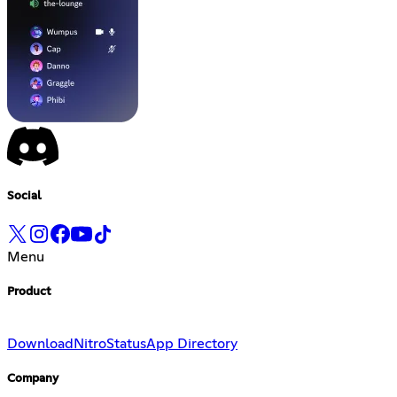
Social
Menu
Product
Download
Nitro
Status
App Directory
Company