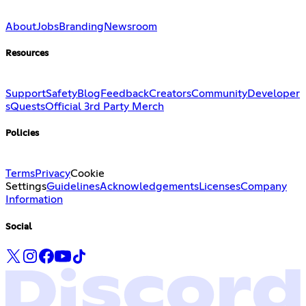
About
Jobs
Branding
Newsroom
Resources
Support
Safety
Blog
Feedback
Creators
Community
Developer
s
Quests
Official 3rd Party Merch
Policies
Terms
Privacy
Cookie
Settings
Guidelines
Acknowledgements
Licenses
Company
Information
Social