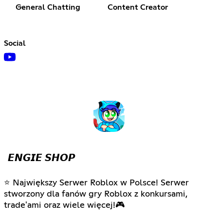
General Chatting
Content Creator
Social
𝙀𝙉𝙂𝙄𝙀 𝙎𝙃𝙊𝙋
⭐ Największy Serwer Roblox w Polsce! Serwer
stworzony dla fanów gry Roblox z konkursami,
trade'ami oraz wiele więcej!🎮