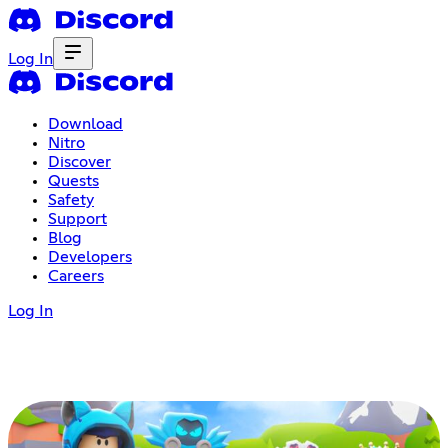
Log In
Download
Nitro
Discover
Quests
Safety
Support
Blog
Developers
Careers
Log In