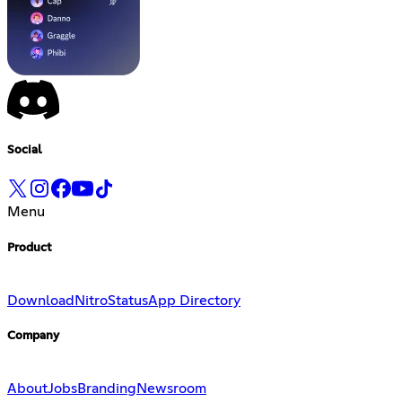
Social
Menu
Product
Download
Nitro
Status
App Directory
Company
About
Jobs
Branding
Newsroom