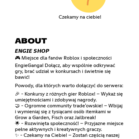
Czekamy na ciebie!
ABOUT
𝙀𝙉𝙂𝙄𝙀 𝙎𝙃𝙊𝙋
🎮 Miejsce dla fanów Roblox i społeczności
EngieGanga! Dołącz, aby wspólnie odkrywać
gry, brać udział w konkursach i świetnie się
bawić!
Powody, dla których warto dołączyć do serwera:
🎉 - Konkursy z różnych gier Roblox! – Wykaż się
umiejętnościami i zdobywaj nagrody.
🤝 - Ogromne community trade'owskie! – Wbijaj
i wymieniaj się z tysiącami osób itemkami w
Grow a Garden, Fisch oraz Jailbreak!
🌟 - Rozwinięta społeczność! – Przyjazne miejsce
pełne aktywnych i kreatywnych graczy.
✨ - Czekamy na Ciebie! – Zostań częścią naszej