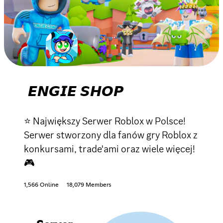
𝙀𝙉𝙂𝙄𝙀 𝙎𝙃𝙊𝙋
⭐ Największy Serwer Roblox w Polsce!
Serwer stworzony dla fanów gry Roblox z
konkursami, trade'ami oraz wiele więcej!
🎮
1,566 Online
18,079 Members