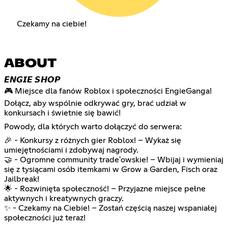
Czekamy na ciebie!
ABOUT
𝙀𝙉𝙂𝙄𝙀 𝙎𝙃𝙊𝙋
🎮 Miejsce dla fanów Roblox i społeczności EngieGanga!
Dołącz, aby wspólnie odkrywać gry, brać udział w
konkursach i świetnie się bawić!
Powody, dla których warto dołączyć do serwera:
🎉 - Konkursy z różnych gier Roblox! – Wykaż się
umiejętnościami i zdobywaj nagrody.
🤝 - Ogromne community trade'owskie! – Wbijaj i wymieniaj
się z tysiącami osób itemkami w Grow a Garden, Fisch oraz
Jailbreak!
🌟 - Rozwinięta społeczność! – Przyjazne miejsce pełne
aktywnych i kreatywnych graczy.
✨ - Czekamy na Ciebie! – Zostań częścią naszej wspaniałej
społeczności już teraz!