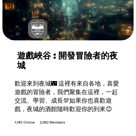
遊戲峽谷 : 開發冒險者的夜
城
歡迎來到夜城🌃 這裡有來自各地，喜愛
遊戲的冒險者，我們聚集在這裡，一起
交流、學習、成長💯如果你也喜歡遊
戲，夜城的酒館隨時歡迎你的到來😊
1,185 Online
3,082 Members