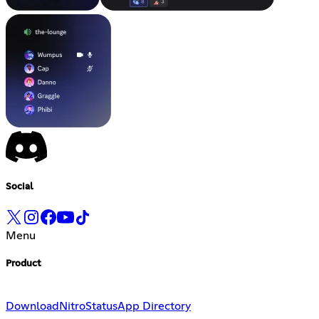
Social
Menu
Product
Download
Nitro
Status
App Directory