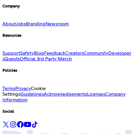
Company
About
Jobs
Branding
Newsroom
Resources
Support
Safety
Blog
Feedback
Creators
Community
Developer
s
Quests
Official 3rd Party Merch
Policies
Terms
Privacy
Cookie
Settings
Guidelines
Acknowledgements
Licenses
Company
Information
Social