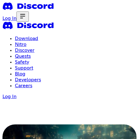
Log In
Download
Nitro
Discover
Quests
Safety
Support
Blog
Developers
Careers
Log In