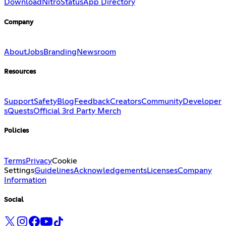
Download
Nitro
Status
App Directory
Company
About
Jobs
Branding
Newsroom
Resources
Support
Safety
Blog
Feedback
Creators
Community
Developer
s
Quests
Official 3rd Party Merch
Policies
Terms
Privacy
Cookie
Settings
Guidelines
Acknowledgements
Licenses
Company
Information
Social