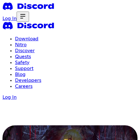
Log In
Download
Nitro
Discover
Quests
Safety
Support
Blog
Developers
Careers
Log In