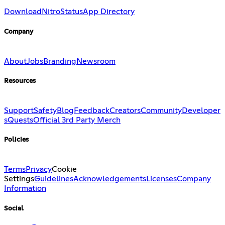
Download
Nitro
Status
App Directory
Company
About
Jobs
Branding
Newsroom
Resources
Support
Safety
Blog
Feedback
Creators
Community
Developer
s
Quests
Official 3rd Party Merch
Policies
Terms
Privacy
Cookie
Settings
Guidelines
Acknowledgements
Licenses
Company
Information
Social