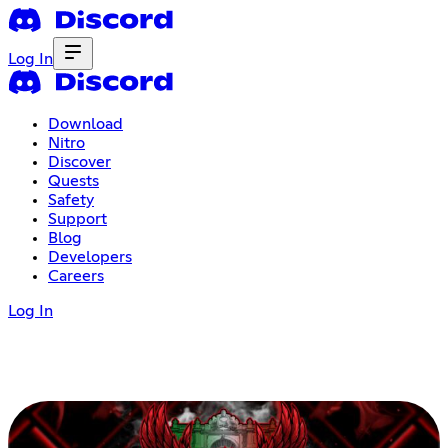
Log In
Download
Nitro
Discover
Quests
Safety
Support
Blog
Developers
Careers
Log In