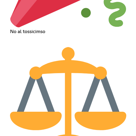
No al tossicimso