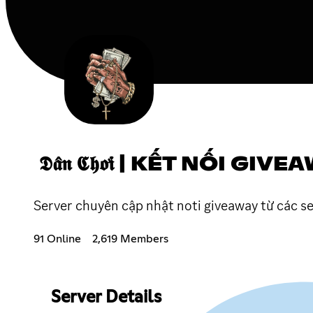
𝕯𝖆̂𝖓 𝕮𝖍𝖔̛𝖎 | KẾT NỐI GI
Server chuyên cập nhật noti giveaway từ các s
91 Online
2,619 Members
Server Details