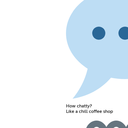
How chatty?
Like a chill coffee shop