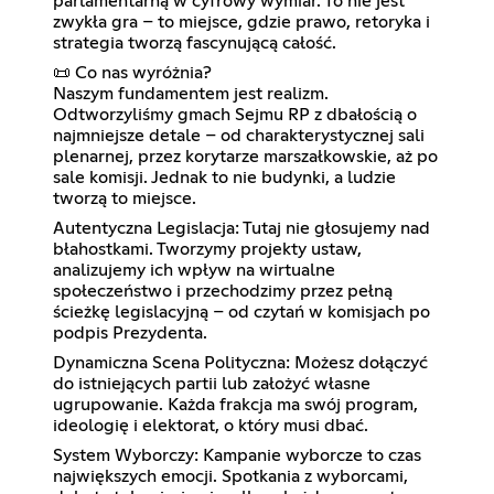
parlamentarną w cyfrowy wymiar. To nie jest
zwykła gra – to miejsce, gdzie prawo, retoryka i
strategia tworzą fascynującą całość.
📜 Co nas wyróżnia?
Naszym fundamentem jest realizm.
Odtworzyliśmy gmach Sejmu RP z dbałością o
najmniejsze detale – od charakterystycznej sali
plenarnej, przez korytarze marszałkowskie, aż po
sale komisji. Jednak to nie budynki, a ludzie
tworzą to miejsce.
Autentyczna Legislacja: Tutaj nie głosujemy nad
błahostkami. Tworzymy projekty ustaw,
analizujemy ich wpływ na wirtualne
społeczeństwo i przechodzimy przez pełną
ścieżkę legislacyjną – od czytań w komisjach po
podpis Prezydenta.
Dynamiczna Scena Polityczna: Możesz dołączyć
do istniejących partii lub założyć własne
ugrupowanie. Każda frakcja ma swój program,
ideologię i elektorat, o który musi dbać.
System Wyborczy: Kampanie wyborcze to czas
największych emocji. Spotkania z wyborcami,