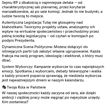
Sejmu RP z dbałością o najmniejsze detale – od
charakterystycznej sali plenarnej, przez korytarze
marszałkowskie, aż po sale komisji. Jednak to nie budynki, a
ludzie tworzą to miejsce.
Autentyczna Legislacja: Tutaj nie głosujemy nad
błahostkami. Tworzymy projekty ustaw, analizujemy ich
wpływ na wirtualne społeczeństwo i przechodzimy przez
pełną ścieżkę legislacyjną – od czytań w komisjach po
podpis Prezydenta.
Dynamiczna Scena Polityczna: Możesz dołączyć do
istniejących partii lub założyć własne ugrupowanie. Każda
frakcja ma swój program, ideologię i elektorat, o który musi
dbać.
System Wyborczy: Kampanie wyborcze to czas największych
emocji. Spotkania z wyborcami, debaty telewizyjne i walka
o każdy procent poparcia sprawiają, że niedziela wyborcza
jest najważniejszym dniem w naszym kalendarzu.
🎭 Twoja Rola w Państwie
W naszej społeczności każdy zaczyna od zera, ale dzięki
ambicji i ciężkiej pracy może sięgnąć po najwyższe urzędy.
Kim zostaniesz?