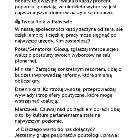
debaty telewizyjne i walka o każdy procent
poparcia sprawiają, że niedziela wyborcza jest
najważniejszym dniem w naszym kalendarzu.
🎭 Twoja Rola w Państwie
W naszej społeczności każdy zaczyna od zera, ale
dzięki ambicji i ciężkiej pracy może sięgnąć po
najwyższe urzędy. Kim zostaniesz?
Poseł/Senatorka: Głosuj, zgłaszaj interpelacje i
walcz o postulaty swoich wyborców na sali
plenarnej.
Minister: Zarządzaj konkretnym resortem, dbaj o
budżet i wprowadzaj reformy, które zmienią
oblicze gry.
Dziennikarz: Kontroluj władzę, przeprowadzaj
wywiady i trop afery polityczne, które mogą
wstrząsnąć koalicją.
Marszałek: Czuwaj nad porządkiem obrad i dbaj
o to, by kultura parlamentarna stała na
najwyższym poziomie.
🤝 Dlaczego warto do nas dołączyć?
Jesteśmy grupą pasjonatów politologii, prawa i