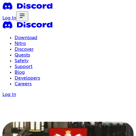
Log In
Download
Nitro
Discover
Quests
Safety
Support
Blog
Developers
Careers
Log In