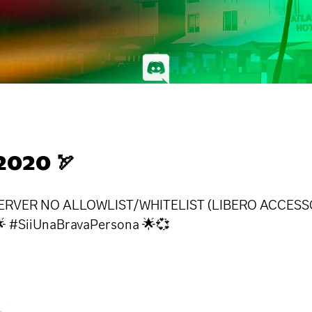
020 🏹
ERVER NO ALLOWLIST/WHITELIST (LIBERO ACCESSO) di
🌟 #SiiUnaBravaPersona 🌟💞