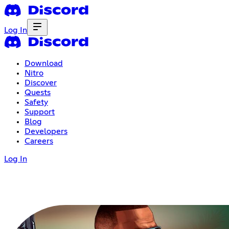
Log In
Download
Nitro
Discover
Quests
Safety
Support
Blog
Developers
Careers
Log In