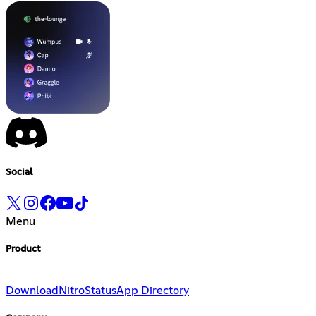
Social
Menu
Product
Download
Nitro
Status
App Directory