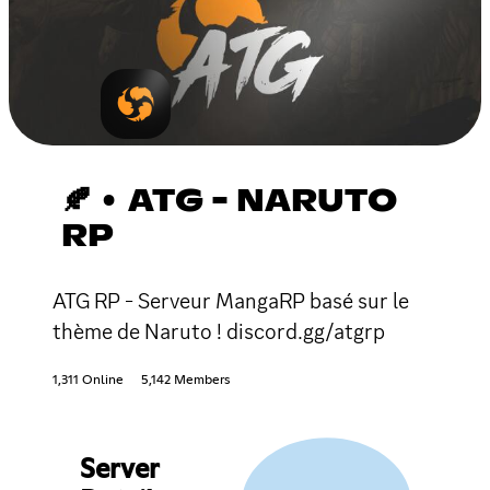
🍂 • ATG - NARUTO
RP
ATG RP - Serveur MangaRP basé sur le
thème de Naruto ! discord.gg/atgrp
1,311 Online
5,142 Members
Server