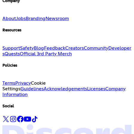
Company
About
Jobs
Branding
Newsroom
Resources
Support
Safety
Blog
Feedback
Creators
Community
Developer
s
Quests
Official 3rd Party Merch
Policies
Terms
Privacy
Cookie
Settings
Guidelines
Acknowledgements
Licenses
Company
Information
Social