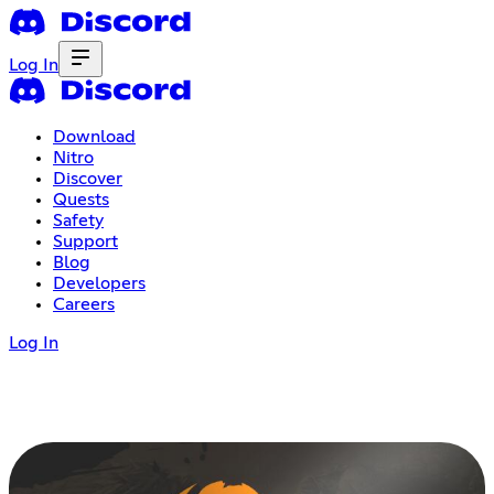
Log In
Download
Nitro
Discover
Quests
Safety
Support
Blog
Developers
Careers
Log In