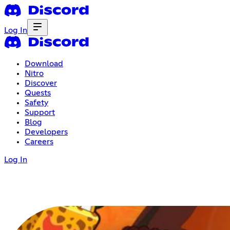
Log In
Download
Nitro
Discover
Quests
Safety
Support
Blog
Developers
Careers
Log In