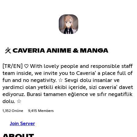
火 CAVERIA ANIME & MANGA
[TR/EN] ♡ With lovely people and responsible staff
team inside, we invite you to Caveria' a place full of
fun and no negativity. ☆ Sevgi dolu insanlar ve
yardimci olan yetkili ekibi içeride, sizi caveria' davet
ediyoruz. Burasi tamamen eğlence ve sıfır negatiflik
dolu. ☆
1,352 Online
9,415 Members
Join Server
ABOUT