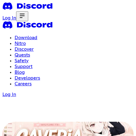
Log In
Download
Nitro
Discover
Quests
Safety
Support
Blog
Developers
Careers
Log In