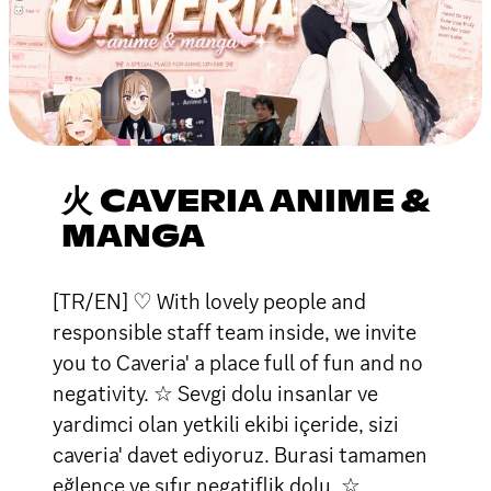
火 CAVERIA ANIME &
MANGA
[TR/EN] ♡ With lovely people and
responsible staff team inside, we invite
you to Caveria' a place full of fun and no
negativity. ☆ Sevgi dolu insanlar ve
yardimci olan yetkili ekibi içeride, sizi
caveria' davet ediyoruz. Burasi tamamen
eğlence ve sıfır negatiflik dolu. ☆