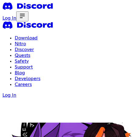
Log In
Download
Nitro
Discover
Quests
Safety
Support
Blog
Developers
Careers
Log In