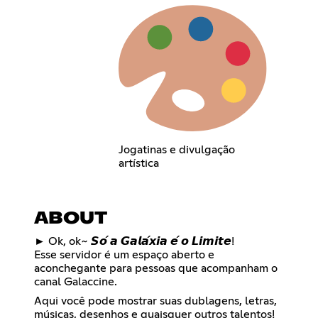
Jogatinas e divulgação
artística
ABOUT
► Ok, ok~ 𝙎𝙤́ 𝙖 𝙂𝙖𝙡𝙖́𝙭𝙞𝙖 𝙚́ 𝙤 𝙇𝙞𝙢𝙞𝙩𝙚!
Esse servidor é um espaço aberto e
aconchegante para pessoas que acompanham o
canal Galaccine.
Aqui você pode mostrar suas dublagens, letras,
músicas, desenhos e quaisquer outros talentos!