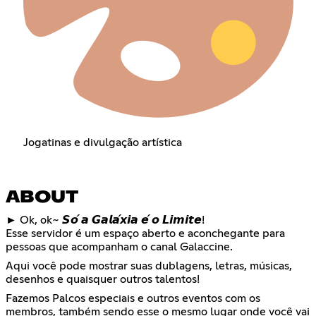
Jogatinas e divulgação artística
ABOUT
► Ok, ok~ 𝙎𝙤́ 𝙖 𝙂𝙖𝙡𝙖́𝙭𝙞𝙖 𝙚́ 𝙤 𝙇𝙞𝙢𝙞𝙩𝙚!
Esse servidor é um espaço aberto e aconchegante para
pessoas que acompanham o canal Galaccine.
Aqui você pode mostrar suas dublagens, letras, músicas,
desenhos e quaisquer outros talentos!
Fazemos Palcos especiais e outros eventos com os
membros, também sendo esse o mesmo lugar onde você vai