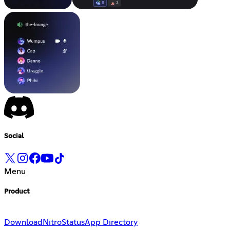
Social
Menu
Product
Download
Nitro
Status
App Directory