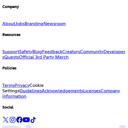
Company
About
Jobs
Branding
Newsroom
Resources
Support
Safety
Blog
Feedback
Creators
Community
Developer
s
Quests
Official 3rd Party Merch
Policies
Terms
Privacy
Cookie
Settings
Guidelines
Acknowledgements
Licenses
Company
Information
Social