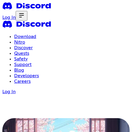
Log In
Download
Nitro
Discover
Quests
Safety
Support
Blog
Developers
Careers
Log In