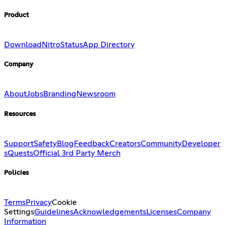
Product
Download
Nitro
Status
App Directory
Company
About
Jobs
Branding
Newsroom
Resources
Support
Safety
Blog
Feedback
Creators
Community
Developer
s
Quests
Official 3rd Party Merch
Policies
Terms
Privacy
Cookie
Settings
Guidelines
Acknowledgements
Licenses
Company
Information