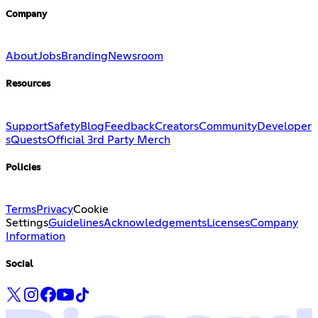
Company
About
Jobs
Branding
Newsroom
Resources
Support
Safety
Blog
Feedback
Creators
Community
Developer
s
Quests
Official 3rd Party Merch
Policies
Terms
Privacy
Cookie
Settings
Guidelines
Acknowledgements
Licenses
Company
Information
Social