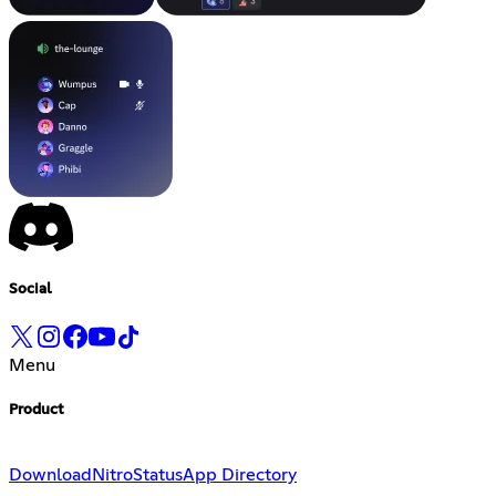
Social
Menu
Product
Download
Nitro
Status
App Directory