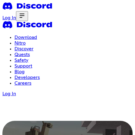
Log In
Download
Nitro
Discover
Quests
Safety
Support
Blog
Developers
Careers
Log In