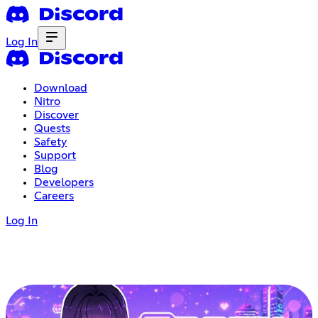
Log In
Download
Nitro
Discover
Quests
Safety
Support
Blog
Developers
Careers
Log In