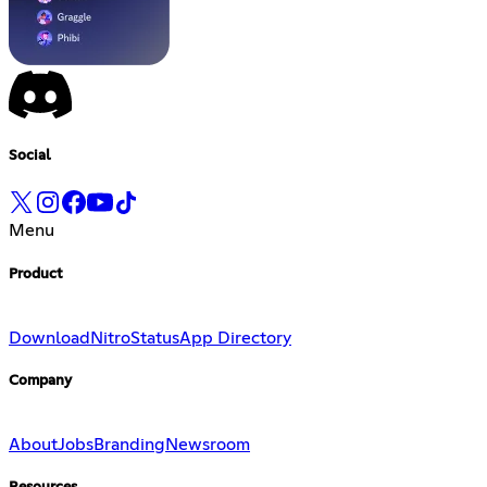
Social
Menu
Product
Download
Nitro
Status
App Directory
Company
About
Jobs
Branding
Newsroom