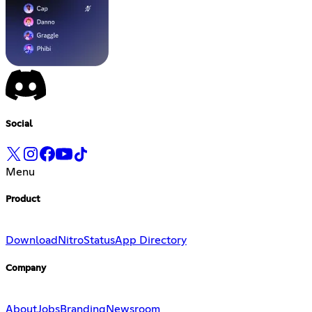
Social
Menu
Product
Download
Nitro
Status
App Directory
Company
About
Jobs
Branding
Newsroom