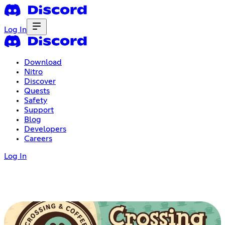
Log In
Download
Nitro
Discover
Quests
Safety
Support
Blog
Developers
Careers
Log In