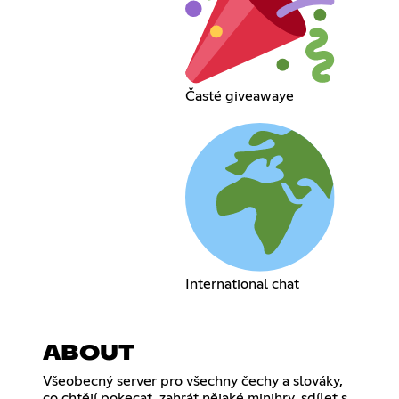
Časté giveawaye
International chat
ABOUT
Všeobecný server pro všechny čechy a slováky,
co chtějí pokecat, zahrát nějaké minihry, sdílet s