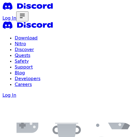
Log In
Download
Nitro
Discover
Quests
Safety
Support
Blog
Developers
Careers
Log In