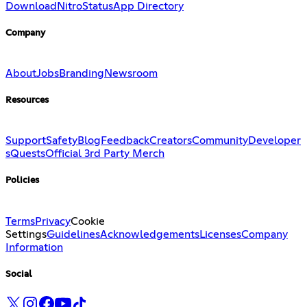
Download
Nitro
Status
App Directory
Company
About
Jobs
Branding
Newsroom
Resources
Support
Safety
Blog
Feedback
Creators
Community
Developer
s
Quests
Official 3rd Party Merch
Policies
Terms
Privacy
Cookie
Settings
Guidelines
Acknowledgements
Licenses
Company
Information
Social